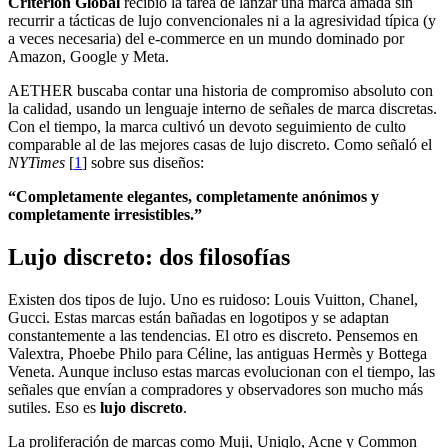
Criterion Global
recibió la tarea de lanzar una marca amada sin
recurrir a tácticas de lujo convencionales ni a la agresividad típica (y
a veces necesaria) del e-commerce en un mundo dominado por
Amazon, Google y Meta.
AETHER buscaba contar una historia de compromiso absoluto con
la calidad, usando un lenguaje interno de señales de marca discretas.
Con el tiempo, la marca cultivó un devoto seguimiento de culto
comparable al de las mejores casas de lujo discreto. Como señaló el
NYTimes
[
1
] sobre sus diseños:
“Completamente elegantes, completamente anónimos y
completamente irresistibles.”
Lujo discreto: dos filosofías
Existen dos tipos de lujo. Uno es ruidoso: Louis Vuitton, Chanel,
Gucci. Estas marcas están bañadas en logotipos y se adaptan
constantemente a las tendencias. El otro es discreto. Pensemos en
Valextra, Phoebe Philo para Céline, las antiguas Hermès y Bottega
Veneta. Aunque incluso estas marcas evolucionan con el tiempo, las
señales que envían a compradores y observadores son mucho más
sutiles. Eso es
lujo discreto
.
La proliferación de marcas como Muji, Uniqlo, Acne y Common