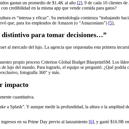
nidos gastan un promedio de $1.4K al año [
2
], 9 de cada 10 clientes d
con credibilidad en la misma app que vende comida para gatos?
ltura es “intensa y eficaz”. Su metodología comienza “trabajando hacia
ervó que, para los empleados de Amazon (o “Amazonians”) [
5
],
distintivo para tomar decisiones…”
r al mercado del lujo. La agencia que orquestaba esta primera incursión
estro propio proceso Criterion Global Budget BlueprintSM. Los lídere
as de lujo del mundo. Para lograrlo, el equipo se preguntó: ¿Qué podría
 exclusivo, fotografía 360° y más.
r impacto
mente cuantitativa.
e a Splash”. Y aunque medir la profundidad, la altura o la amplitud d
ingresos en su Prime Day previo al lanzamiento [
6
], y gastó $16.9B e