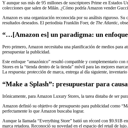
Y aunque sus más de 95 millones de suscriptores Prime en Estados U
colecciones que salen de Milán. ¿Cómo podría Amazon vender Gucci 
Amazon es una organización reconocida por su análisis riguroso. Su cu
resultados deseados. El periodista Franklin Foer, de
The Atlantic
, obs
“…[Amazon es] un paradigma: un enfoque 
Pero primero, Amazon necesitaba una planificación de medios para atrae
presupuestar la publicidad.
Este enfoque “amazónico” resultó compatible y complementario con nu
Stores en la “tienda dentro de la tienda” móvil para las mejores marc
La respuesta: protección de marca, entrega al día siguiente, inventario
“Make a Splash”: presupuestar para causa
Irónicamente, para Amazon Luxury Stores, la tarea distaba de ser pura
Amazon definió su objetivo de presupuesto para publicidad como “Mak
perfectamente lo que Amazon buscaba lograr.
Aunque la llamada “Everything Store” batió un récord con $9.91B en 
marca retadora. Reconoció su novedad en el espacio del retail de lujo.