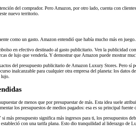
atención del comprador. Pero Amazon, por otro lado, cuenta con cliente
ste nuevo territorio.
camente como un gasto. Amazon entendió que había mucho más en juego.
embolso en efectivo destinado al gasto publicitario. Ven la publicidad c
marcas de lujo que vendería. Y demostrar que Amazon puede mostrar mu
xactos del presupuesto publicitario de Amazon Luxury Stores. Pero sí po
urso inalcanzable para cualquier otra empresa del planeta: los datos de s
lujo.
endidas
supuestar de menos que por presupuestar de más. Esta idea suele atribu
mentar los presupuestos de medios pagados: esa es su principal fuente d
Y si más presupuesto significa más ingresos para ti, los presupuestos de
stableció con una tarifa plana. Esto dio tranquilidad al liderazgo de 