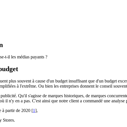
n
-t-il les médias payants ?
budget
uent plus souvent à cause d'un budget insuffisant que d'un budget exces
mplifiées à l'extrême. Ou bien les entreprises donnent le conseil souvent
a publicité. Qu'il s'agisse de marques historiques, de marques concurre
 où il n'y en a pas. C'est ainsi que notre client a commandé une analyse
e à partir de 2020 [
1
],
y Stores.