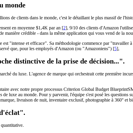
 du monde
s de clients dans le monde, c'est le détaillant le plus massif de l'histo
pensent en moyenne $1,4K par an [
2
], 9/10 des clients d'Amazon l'utilis
manière crédible - dans la même application qui vous vend de la nour
e est "intense et efficace". Sa méthodologie commence par "travailler à 
servé que, pour les employés d'Amazon (ou "Amazoniens") [
5
],
e distinctive de la prise de décision...".
arché du luxe. L'agence de marque qui orchestrait cette première incurs
taire avec notre propre processus Criterion Global Budget BlueprintSM.
de luxe au monde. Pour y parvenir, l'équipe s'est posé les questions s
marque, livraison de nuit, inventaire exclusif, photographie à 360° et b
d'éclat".
quantitative.