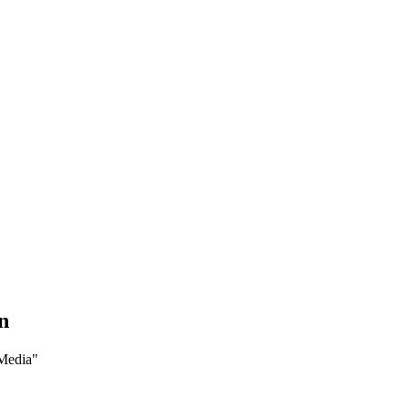
n
 Media
"