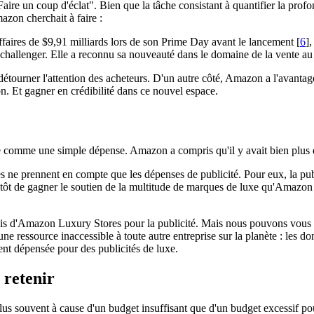
ire un coup d'éclat". Bien que la tâche consistant à quantifier la profon
zon cherchait à faire :
affaires de $9,91 milliards lors de son Prime Day avant le lancement [
6
]
 challenger. Elle a reconnu sa nouveauté dans le domaine de la vente au 
ourner l'attention des acheteurs. D'un autre côté, Amazon a l'avantage 
on. Et gagner en crédibilité dans ce nouvel espace.
re comme une simple dépense. Amazon a compris qu'il y avait bien plus 
s ne prennent en compte que les dépenses de publicité. Pour eux, la public
plutôt de gagner le soutien de la multitude de marques de luxe qu'Amazo
cis d'Amazon Luxury Stores pour la publicité. Mais nous pouvons vous dir
ne ressource inaccessible à toute autre entreprise sur la planète : les do
nt dépensée pour des publicités de luxe.
 retenir
 souvent à cause d'un budget insuffisant que d'un budget excessif pour 