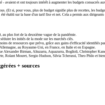
té - avaient et ont toujours intérêt à augmenter les budgets consacrés aux 
s. (Et si, pour vous, plus de budget signifie plus de recettes, les budg
é établi sur la base d'un tarif fixe et net. Cela a permis aux dirigeants
 au plus fort de la deuxième vague de la pandémie.
 séduire les initiés de la mode sur les marchés clés.
oins de ressources que prévu, grâce aux gains d'efficacité identifiés pa
n Allemagne, au Royaume-Uni, en France, en Italie et en Espagne.
e Alexandre Birman, Altuzarra, Aquazurra, Boglioli, Christopher Kane
e, Rolant Mouret, Sergio Hudson, Silvia Tcherassi, Theo Philo et bien 
ggérées + sources