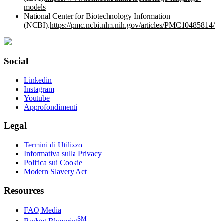
models
National Center for Biotechnology Information
(NCBI).
https://pmc.ncbi.nlm.nih.gov/articles/PMC10485814/
Social
Linkedin
Instagram
Youtube
Approfondimenti
Legal
Termini di Utilizzo
Informativa sulla Privacy
Politica sui Cookie
Modern Slavery Act
Resources
FAQ Media
SM
Budget Blueprint