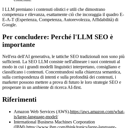
I LLM premiano i contenuti olistici e utili che dimostrano
competenza e rilevanza, esattamente ciò che incoraggia il quadro E-
E-A-T (Esperienza, Competenza, Autorevolezza, Affidabilità) di
Google.
Per concludere: Perché l'LLM SEO è
importante
Nell'era dell'AI generativa, le tattiche SEO tradizionali non sono più
sufficienti. La SEO LLM consiste nell'allineare i suoi contenuti al
modo in cui i grandi modelli linguistici interpretano, consigliano e
classificano i contenuti. Concentrandosi sulla chiarezza semantica,
sulla corrispondenza di intenti e sulla profondità dei contenuti, i
marketer possono mettere a prova di futuro le loro strategie SEO e
prosperare in un ambiente di ricerca AI-first.
Riferimenti
Amazon Web Services (AWS).
https://aws.amazon.com/what-
is/large-language-model/
International Business Machines Corporation
(IBM).
https://www.ibm.com/think/topics/large-language-