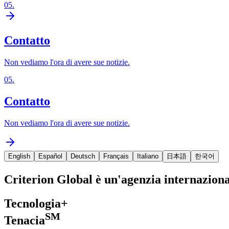
05
.
Contatto
Non vediamo l'ora di avere sue notizie.
05
.
Contatto
Non vediamo l'ora di avere sue notizie.
English
Español
Deutsch
Français
Italiano
日本語
한국어
Criterion Global è un'agenzia internazion
Tecnologia+
SM
Tenacia