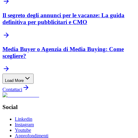
Il segreto degli annunci per le vacanze: La guida
definitiva per pubblicitari e CMO
Media Buyer o Agenzia di Media Buying: Come
scegliere?
Load More
Contattaci
Social
Linkedin
Instagram
Youtube
Approfondimenti