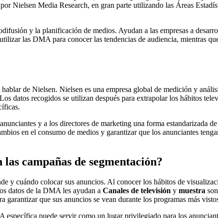
r Nielsen Media Research, en gran parte utilizando las Áreas Estadíst
usión y la planificación de medios. Ayudan a las empresas a desarrollar
utilizar las DMA para conocer las tendencias de audiencia, mientras que
 hablar de Nielsen. Nielsen es una empresa global de medición y análisi
s datos recogidos se utilizan después para extrapolar los hábitos tele
íficas.
nunciantes y a los directores de marketing una forma estandarizada de id
 cambios en el consumo de medios y garantizar que los anunciantes teng
n las campañas de segmentación?
nde y cuándo colocar sus anuncios. Al conocer los hábitos de visual
. Los datos de la DMA les ayudan a
Canales de televisión
y
muestra
son
ra garantizar que sus anuncios se vean durante los programas más visto
específica puede servir como un lugar privilegiado para los anunciante