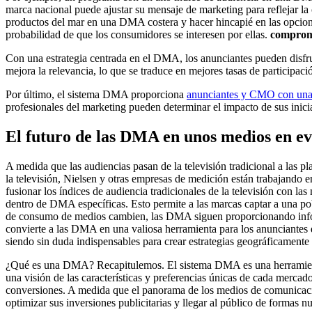
marca nacional puede ajustar su mensaje de marketing para reflejar l
productos del mar en una DMA costera y hacer hincapié en las opcio
probabilidad de que los consumidores se interesen por ellas.
compromi
Con una estrategia centrada en el DMA, los anunciantes pueden disf
mejora la relevancia, lo que se traduce en mejores tasas de participac
Por último, el sistema DMA proporciona
anunciantes y CMO con una 
profesionales del marketing pueden determinar el impacto de sus inicia
El futuro de las DMA en unos medios en ev
A medida que las audiencias pasan de la televisión tradicional a las 
la televisión, Nielsen y otras empresas de medición están trabajando e
fusionar los índices de audiencia tradicionales de la televisión con la
dentro de DMA específicas. Esto permite a las marcas captar a una po
de consumo de medios cambien, las DMA siguen proporcionando informa
convierte a las DMA en una valiosa herramienta para los anunciantes 
siendo sin duda indispensables para crear estrategias geográficamente 
¿Qué es una DMA? Recapitulemos. El sistema DMA es una herramienta e
una visión de las características y preferencias únicas de cada merc
conversiones. A medida que el panorama de los medios de comunicaci
optimizar sus inversiones publicitarias y llegar al público de formas 