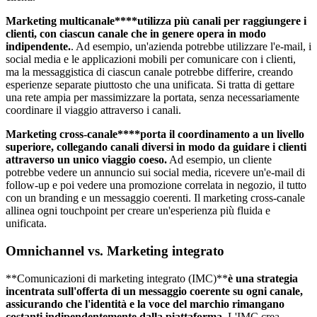
Marketing multicanale****utilizza più canali per raggiungere i
clienti, con ciascun canale che in genere opera in modo
indipendente.
. Ad esempio, un'azienda potrebbe utilizzare l'e-mail, i
social media e le applicazioni mobili per comunicare con i clienti,
ma la messaggistica di ciascun canale potrebbe differire, creando
esperienze separate piuttosto che una unificata. Si tratta di gettare
una rete ampia per massimizzare la portata, senza necessariamente
coordinare il viaggio attraverso i canali.
Marketing cross-canale****porta il coordinamento a un livello
superiore, collegando canali diversi in modo da guidare i clienti
attraverso un unico viaggio coeso.
Ad esempio, un cliente
potrebbe vedere un annuncio sui social media, ricevere un'e-mail di
follow-up e poi vedere una promozione correlata in negozio, il tutto
con un branding e un messaggio coerenti. Il marketing cross-canale
allinea ogni touchpoint per creare un'esperienza più fluida e
unificata.
Omnichannel vs. Marketing integrato
**Comunicazioni di marketing integrato (IMC)**
è una strategia
incentrata sull'offerta di un messaggio coerente su ogni canale,
assicurando che l'identità e la voce del marchio rimangano
costanti indipendentemente dalla piattaforma.
L'IMC crea