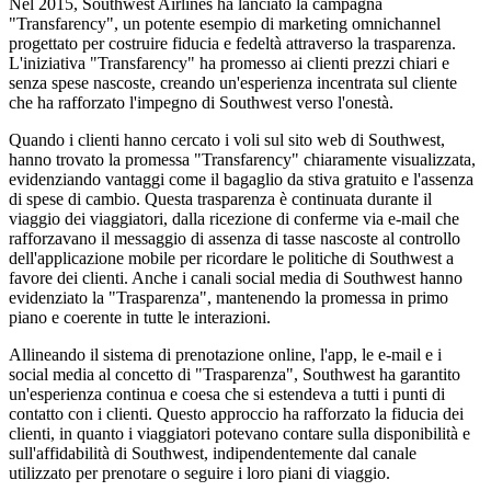
Nel 2015, Southwest Airlines ha lanciato la campagna
"Transfarency", un potente esempio di marketing omnichannel
progettato per costruire fiducia e fedeltà attraverso la trasparenza.
L'iniziativa "Transfarency" ha promesso ai clienti prezzi chiari e
senza spese nascoste, creando un'esperienza incentrata sul cliente
che ha rafforzato l'impegno di Southwest verso l'onestà.
Quando i clienti hanno cercato i voli sul sito web di Southwest,
hanno trovato la promessa "Transfarency" chiaramente visualizzata,
evidenziando vantaggi come il bagaglio da stiva gratuito e l'assenza
di spese di cambio. Questa trasparenza è continuata durante il
viaggio dei viaggiatori, dalla ricezione di conferme via e-mail che
rafforzavano il messaggio di assenza di tasse nascoste al controllo
dell'applicazione mobile per ricordare le politiche di Southwest a
favore dei clienti. Anche i canali social media di Southwest hanno
evidenziato la "Trasparenza", mantenendo la promessa in primo
piano e coerente in tutte le interazioni.
Allineando il sistema di prenotazione online, l'app, le e-mail e i
social media al concetto di "Trasparenza", Southwest ha garantito
un'esperienza continua e coesa che si estendeva a tutti i punti di
contatto con i clienti. Questo approccio ha rafforzato la fiducia dei
clienti, in quanto i viaggiatori potevano contare sulla disponibilità e
sull'affidabilità di Southwest, indipendentemente dal canale
utilizzato per prenotare o seguire i loro piani di viaggio.