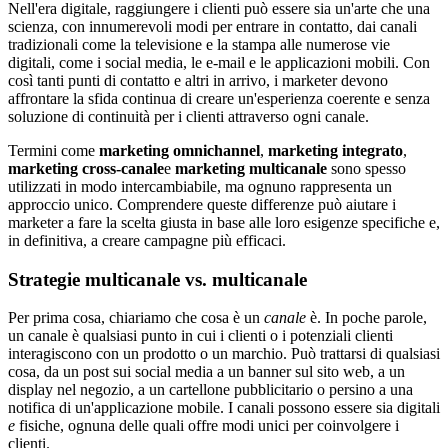
Nell'era digitale, raggiungere i clienti può essere sia un'arte che una
scienza, con innumerevoli modi per entrare in contatto, dai canali
tradizionali come la televisione e la stampa alle numerose vie
digitali, come i social media, le e-mail e le applicazioni mobili. Con
così tanti punti di contatto e altri in arrivo, i marketer devono
affrontare la sfida continua di creare un'esperienza coerente e senza
soluzione di continuità per i clienti attraverso ogni canale.
Termini come
marketing omnichannel
,
marketing integrato
,
marketing cross-canale
e
marketing multicanale
sono spesso
utilizzati in modo intercambiabile, ma ognuno rappresenta un
approccio unico. Comprendere queste differenze può aiutare i
marketer a fare la scelta giusta in base alle loro esigenze specifiche e,
in definitiva, a creare campagne più efficaci.
Strategie multicanale vs. multicanale
Per prima cosa, chiariamo che cosa è un
canale
è. In poche parole,
un canale è qualsiasi punto in cui i clienti o i potenziali clienti
interagiscono con un prodotto o un marchio. Può trattarsi di qualsiasi
cosa, da un post sui social media a un banner sul sito web, a un
display nel negozio, a un cartellone pubblicitario o persino a una
notifica di un'applicazione mobile. I canali possono essere sia digitali
e
fisiche, ognuna delle quali offre modi unici per coinvolgere i
clienti.