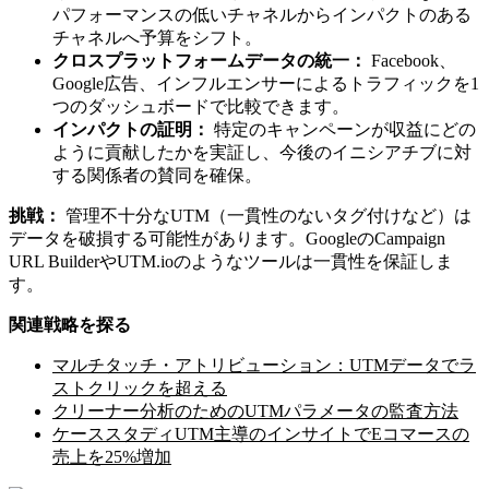
パフォーマンスの低いチャネルからインパクトのある
チャネルへ予算をシフト。
クロスプラットフォームデータの統一：
Facebook、
Google広告、インフルエンサーによるトラフィックを1
つのダッシュボードで比較できます。
インパクトの証明：
特定のキャンペーンが収益にどの
ように貢献したかを実証し、今後のイニシアチブに対
する関係者の賛同を確保。
挑戦：
管理不十分なUTM（一貫性のないタグ付けなど）は
データを破損する可能性があります。GoogleのCampaign
URL BuilderやUTM.ioのようなツールは一貫性を保証しま
す。
関連戦略を探る
マルチタッチ・アトリビューション：UTMデータでラ
ストクリックを超える
クリーナー分析のためのUTMパラメータの監査方法
ケーススタディUTM主導のインサイトでEコマースの
売上を25%増加