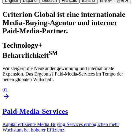
English
Español
Deutsch
Français
Italiano
日本語
한국어
Criterion Global ist eine internationale
Media-Buying-Agentur und interner
Paid-Media-Partner.
Technology+
SM
Beharrlichkeit
Wir steigern die Neukundengewinnung und internationale
Expansion. Das Ergebnis? Paid-Media-Services im Tempo der
neuen globalen Wirtschaft.
01
.
Paid-Media-Services
Kapital-effiziente Media-Buying-Services ermöglichen mehr
Wachstum bei höherer Effizienz.