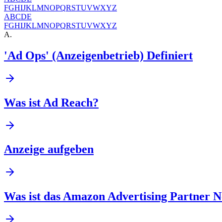
F
G
H
I
J
K
L
M
N
O
P
Q
R
S
T
U
V
W
X
Y
Z
A
B
C
D
E
F
G
H
I
J
K
L
M
N
O
P
Q
R
S
T
U
V
W
X
Y
Z
A
.
'Ad Ops' (Anzeigenbetrieb) Definiert
Was ist Ad Reach?
Anzeige aufgeben
Was ist das Amazon Advertising Partner 