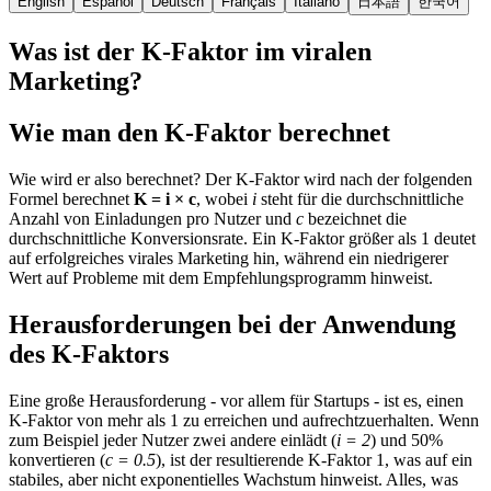
English
Español
Deutsch
Français
Italiano
日本語
한국어
Was ist der K-Faktor im viralen
Marketing?
Wie man den K-Faktor berechnet
Wie wird er also berechnet? Der K-Faktor wird nach der folgenden
Formel berechnet
K = i × c
, wobei
i
steht für die durchschnittliche
Anzahl von Einladungen pro Nutzer und
c
bezeichnet die
durchschnittliche Konversionsrate. Ein K-Faktor größer als 1 deutet
auf erfolgreiches virales Marketing hin, während ein niedrigerer
Wert auf Probleme mit dem Empfehlungsprogramm hinweist.
Herausforderungen bei der Anwendung
des K-Faktors
Eine große Herausforderung - vor allem für Startups - ist es, einen
K-Faktor von mehr als 1 zu erreichen und aufrechtzuerhalten. Wenn
zum Beispiel jeder Nutzer zwei andere einlädt (
i = 2
) und 50%
konvertieren (
c = 0.5
), ist der resultierende K-Faktor 1, was auf ein
stabiles, aber nicht exponentielles Wachstum hinweist. Alles, was