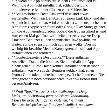
nur, wenn die App bereits auf seinem Gerät installiert ist.
Wenn die App nicht installiert ist, schlägt der Link
normalerweise fehl oder führt zu einer Fehlerseite.
**Aufgeschobene Deep Links:**Diese sind etwas
ausgefeilter. Wenn ein Benutzer auf einen Link klickt und die
App nicht installiert hat, wird er zunächst zum entsprechenden
App Store (Apple App Store oder Google Play Store) geleitet,
um die App herunterzuladen. Sobald die App installiert ist und
zum ersten Mal geöffnet wird, leitet der zeitversetzte Deep
Link den Benutzer zu den spezifischen In-App-Inhalten
weiter, auf die er ursprünglich zugreifen wollte. Dies ist
wichtig für
bezahlte Medien
Kampagnen, die sich auf App-
Installationen konzentrieren.
**Kontextbezogene Deep Links:**Diese enthalten
zusätzliche Daten, die über das Ziel innerhalb der App
hinausgehen. Diese Daten können Informationen darüber
enthalten, von wo aus der Benutzer geklickt hat, einen
Promo-Code oder andere benutzerspezifische Parameter. Dies
ermöglicht ein noch persönlicheres In-App-Erlebnis und
bessere Analysen.
**Profi-Tipp:**Nutzen Sie kontextbezogene Deep
Links, um hochgradig personalisierte Onboarding-
Flows für neue Benutzer zu erstellen. Wenn ein
Benutzer beispielsweise Ihre App installiert, nachdem