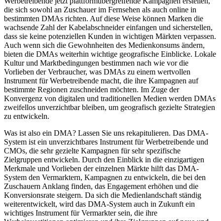
Werbetreibende jetzt plattformübergreifende Kampagnen erstellen,
die sich sowohl an Zuschauer im Fernsehen als auch online in
bestimmten DMAs richten. Auf diese Weise können Marken die
wachsende Zahl der Kabelabschneider einfangen und sicherstellen,
dass sie keine potenziellen Kunden in wichtigen Märkten verpassen.
Auch wenn sich die Gewohnheiten des Medienkonsums ändern,
bieten die DMAs weiterhin wichtige geografische Einblicke. Lokale
Kultur und Marktbedingungen bestimmen nach wie vor die
Vorlieben der Verbraucher, was DMAs zu einem wertvollen
Instrument für Werbetreibende macht, die ihre Kampagnen auf
bestimmte Regionen zuschneiden möchten. Im Zuge der
Konvergenz von digitalen und traditionellen Medien werden DMAs
zweifellos unverzichtbar bleiben, um geografisch gezielte Strategien
zu entwickeln.
Was ist also ein DMA? Lassen Sie uns rekapitulieren. Das DMA-
System ist ein unverzichtbares Instrument für Werbetreibende und
CMOs, die sehr gezielte Kampagnen für sehr spezifische
Zielgruppen entwickeln. Durch den Einblick in die einzigartigen
Merkmale und Vorlieben der einzelnen Märkte hilft das DMA-
System den Vermarktern, Kampagnen zu entwickeln, die bei den
Zuschauern Anklang finden, das Engagement erhöhen und die
Konversionsrate steigern. Da sich die Medienlandschaft ständig
weiterentwickelt, wird das DMA-System auch in Zukunft ein
wichtiges Instrument für Vermarkter sein, die ihre