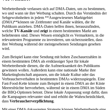
Werbetreibende verlassen sich auf DMA-Daten, um zu bestimmen,
wo und wann sie ihre Werbung schalten. Durch das Verständnis der
Sehgewohnheiten in jedem **Ausgewiesenes Marktgebiet
(DMA)**können sie Zeitfenster und Kanäle wählen, die ihr
Publikum anziehen. DMA-Daten helfen ihnen, herauszufinden,
welche
TV-Kanäle
und
zeigt
in einem bestimmten Markt am
beliebtesten sind. Dieses Wissen ermöglicht es Vermarktern, in die
relevantesten Programme zu investieren, um sicherzustellen, dass
ihre Werbung während der meistgesehenen Sendungen gesehen
wird.
Zum Beispiel kann eine Sendung mit hohen Zuschauerzahlen in
einem bestimmten DMA als erstklassiger Spot für lokale
Werbetreibende dienen, die die Aufmerksamkeit des Publikums
gewinnen wollen. Außerdem kann eine nationale Marke ihre
Marketingbotschaft anpassen, um die lokale Kultur oder das
Verbraucherverhalten in bestimmten DMAs widerzuspiegeln. Eine
Fast-Food-Kette könnte zum Beispiel in einem DMA an der Küste
Meeresfrüchte hervorheben, während sie in einem DMA im Süden
die BBQ-Optionen betont. Diese lokale Anpassung sorgt dafür, dass
die Kampagnen relevanter sind und erhöht die Wahrscheinlichkeit,
dass
Verbraucherverpflichtung
.
Mit einer DMA-fokussierten Strategie können Werbetreibende eine