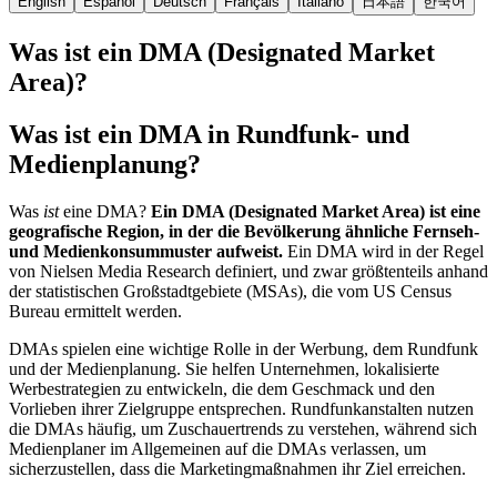
English
Español
Deutsch
Français
Italiano
日本語
한국어
Was ist ein DMA (Designated Market
Area)?
Was ist ein DMA in Rundfunk- und
Medienplanung?
Was
ist
eine DMA?
Ein DMA (Designated Market Area) ist eine
geografische Region, in der die Bevölkerung ähnliche Fernseh-
und Medienkonsummuster aufweist.
Ein DMA wird in der Regel
von Nielsen Media Research definiert, und zwar größtenteils anhand
der statistischen Großstadtgebiete (MSAs), die vom US Census
Bureau ermittelt werden.
DMAs spielen eine wichtige Rolle in der Werbung, dem Rundfunk
und der Medienplanung. Sie helfen Unternehmen, lokalisierte
Werbestrategien zu entwickeln, die dem Geschmack und den
Vorlieben ihrer Zielgruppe entsprechen. Rundfunkanstalten nutzen
die DMAs häufig, um Zuschauertrends zu verstehen, während sich
Medienplaner im Allgemeinen auf die DMAs verlassen, um
sicherzustellen, dass die Marketingmaßnahmen ihr Ziel erreichen.