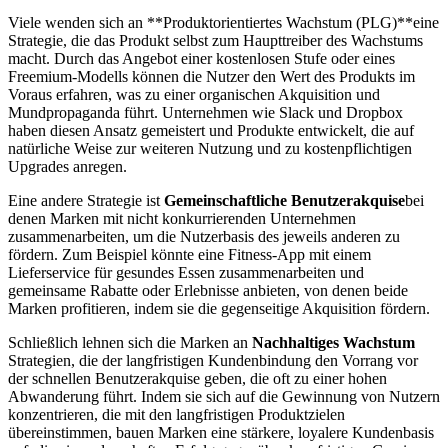
Viele wenden sich an **Produktorientiertes Wachstum (PLG)**eine
Strategie, die das Produkt selbst zum Haupttreiber des Wachstums
macht. Durch das Angebot einer kostenlosen Stufe oder eines
Freemium-Modells können die Nutzer den Wert des Produkts im
Voraus erfahren, was zu einer organischen Akquisition und
Mundpropaganda führt. Unternehmen wie Slack und Dropbox
haben diesen Ansatz gemeistert und Produkte entwickelt, die auf
natürliche Weise zur weiteren Nutzung und zu kostenpflichtigen
Upgrades anregen.
Eine andere Strategie ist
Gemeinschaftliche Benutzerakquise
bei
denen Marken mit nicht konkurrierenden Unternehmen
zusammenarbeiten, um die Nutzerbasis des jeweils anderen zu
fördern. Zum Beispiel könnte eine Fitness-App mit einem
Lieferservice für gesundes Essen zusammenarbeiten und
gemeinsame Rabatte oder Erlebnisse anbieten, von denen beide
Marken profitieren, indem sie die gegenseitige Akquisition fördern.
Schließlich lehnen sich die Marken an
Nachhaltiges Wachstum
Strategien, die der langfristigen Kundenbindung den Vorrang vor
der schnellen Benutzerakquise geben, die oft zu einer hohen
Abwanderung führt. Indem sie sich auf die Gewinnung von Nutzern
konzentrieren, die mit den langfristigen Produktzielen
übereinstimmen, bauen Marken eine stärkere, loyalere Kundenbasis