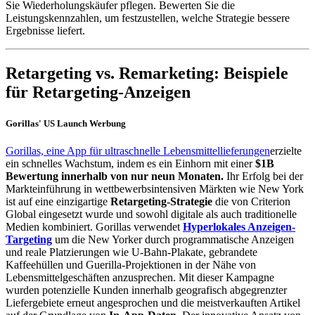
Sie Wiederholungskäufer pflegen. Bewerten Sie die
Leistungskennzahlen, um festzustellen, welche Strategie bessere
Ergebnisse liefert.
Retargeting vs. Remarketing: Beispiele
für Retargeting-Anzeigen
Gorillas' US Launch Werbung
Gorillas, eine App für ultraschnelle Lebensmittellieferungen
erzielte
ein schnelles Wachstum, indem es ein Einhorn mit einer
$1B
Bewertung innerhalb von nur neun Monaten.
Ihr Erfolg bei der
Markteinführung in wettbewerbsintensiven Märkten wie New York
ist auf eine einzigartige
Retargeting-Strategie
die von Criterion
Global eingesetzt wurde und sowohl digitale als auch traditionelle
Medien kombiniert. Gorillas verwendet
Hyperlokales Anzeigen-
Targeting
um die New Yorker durch programmatische Anzeigen
und reale Platzierungen wie U-Bahn-Plakate, gebrandete
Kaffeehüllen und Guerilla-Projektionen in der Nähe von
Lebensmittelgeschäften anzusprechen. Mit dieser Kampagne
wurden potenzielle Kunden innerhalb geografisch abgegrenzter
Liefergebiete erneut angesprochen und die meistverkauften Artikel