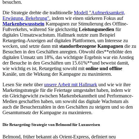
besuchen.
Die Strategie drehte die traditionelle
Modell "Aufmerksamkeit,
Erwägung, Bekehrung".
indem wir einen stärkeren Fokus auf
Markenbewusstsein
Kampagnen zur Stimulierung des Offline-
Fußverkehrs, während Sie gleichzeitig
Leistungsmedien
für
digitales Umsatzwachstum. Hallmark nutzte zum Beispiel
Retargeting-Anzeigen auf digitalen Plattformen, um Interesse zu
wecken, und setzte dann mit
standortbezogene Kampagnen
die zu
Besuchen in den Geschäften anregten. Obwohl dies**erhöhte den
digitalen Umsatz um 18%, das wichtigste Ergebnis war ein Anstieg
der Besuche in den Geschäften um 15.61%**und beweist damit,
wie wichtig es ist, Retargeting sowohl mit
online und offline
Kanäle, um die Wirkung der Kampagne zu maximieren.
Lesen Sie mehr über
unsere Arbeit mit Hallmark
und wie wir ihre
Marketingstrategie für die Feiertage umgestaltet haben, indem wir
ein Gleichgewicht zwischen Markenbekanntheit und Performance-
Medien geschaffen haben, um sowohl das digitale Wachstum als
auch die Besucherzahlen in den Geschäften zu steigern und so den
Gesamtumsatz der Kampagne zu maximieren.
Die Retargeting-Strategie von Belmond für Luxusreisen
Belmond, früher bekannt als Orient-Express, definiert neu