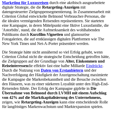
Marketing für Luxusreisen
durch eine akribisch ausgearbeitete
digitale Strategie, die die
Retargeting-Anzeigen
mit
datengesteuerter Zielgruppensegmentierung. In Zusammenarbeit mit
Criterion Global entwickelte Belmond Verbraucher-Personas, die
die idealen vermögenden Reisenden repräsentieren. Sie starteten
eine Kampagne, in deren Mittelpunkt eine fiktive Luxusfamilie, die
'Astorbilts', stand, die die Aufmerksamkeit des wohlhabenden
Publikums durch
Kurzfilm-Vignetten
und glamouröse
Fotogalerien, die auf erstklassigen digitalen Plattformen wie The
New York Times und Net-A-Porter präsentiert werden.
Die Strategie hätte nicht annähernd so viel Erfolg gehabt, wenn
Criterion Global nicht die strategische Entscheidung getroffen hätte,
die Zielgruppen auf der Grundlage von
Alter, Einkommen und
Reiseinteressen
die effektiv fast eine halbe Milliarde
Eindrücke
.
Durch die Nutzung von
Daten von Erstanbietern
und der
Nachverfolgung der Häufigkeit der Anzeigenschaltung maximierte
die Kampagne die Markenbekanntheit und die Besuche zwischen
den Häusern, was zu einer stärkeren Loyalität unter den High-End-
Reisenden führte. Der Erfolg der Kampagne gipfelte in
Die
Übernahme von Belmond durch LVMH mit einem Aufschlag
von 42% auf die Marktkapitalisierung des Unternehmens,
zeigen, wie
Retargeting-Anzeigen
kann eine entscheidende Rolle
für langfristiges Markenwachstum und Marktexpansion spielen.