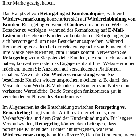
Ihrer Marke gezeigt haben.
Das Hauptziel von
Retargeting
ist
Kundenakquise
, während
Wiedervermarktung
konzentriert sich auf
Wiedereinbindung von
Kunden
. Retargeting verwendet
Cookies
um anonyme Website-
Besucher zu verfolgen, während das Remarketing auf
E-Mail-
Listen
um bestehende Kunden zu kontaktieren. Retargeting eignet
sich hervorragend, um neue Besucher anzusprechen, während
Remarketing vor allem bei der Wiederansprache von Kunden, die
Ihre Marke bereits kennen, zum Einsatz kommt. Verwenden Sie
Retargeting
wenn Sie potenzielle Kunden, die noch nicht gekauft
haben, konvertieren oder das Engagement auf Ihrer Website erhöhen
möchten, indem Sie Anzeigen auf verschiedenen Plattformen
schalten. Verwenden Sie
Wiedervermarktung
wenn Sie
bestehende Kunden wieder ansprechen möchten, z. B. durch das
Versenden von Werbe-E-Mails oder das Erinnern von Nutzern an
verlassene Warenkörbe. Beide Strategien funktionieren gut in
verschiedenen Phasen des
Kundenreise
.
Im Allgemeinen ist die Entscheidung zwischen
Retargeting vs.
Remarketing
hängt von der Art Ihres Unternehmens, dem
Verkaufszyklus und dem Grad der Kundenbindung ab. Für längere
Verkaufszyklen,
Retargeting
können dazu beitragen, dass
potenzielle Kunden den Trichter hinuntergehen, während
Wiedervermarktung
kann für kürzere Zyklen funktionieren, indem