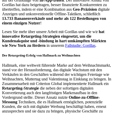
auf der Grundlage von
In-App-Daten
. Der innovative Ansatz von
Gorillas hat dazu beigetragen, besser finanzierte Konkurrenten zu
übertreffen, indem er eine Kombination aus
Geo-Präzision
digitale
Anzeigen und unkonventionelle Offline-Taktiken, schließlich
13.733 Bananenverkäufe und mehr als 122 Bestellungen von
einem einzigen Nutzer
!
Lesen Sie mehr über unsere Arbeit mit Gorillas und wie wir
hat
innovative Retargeting-Strategien eingesetzt, um die
Kundenakquise und -bindung in hart umkämpften Märkten
wie New York zu fördern
in unserem
Fallstudie: Gorillas
.
Der Retargeting-Erfolg von Hallmark zu Weihnachten
Hallmark, eine weltweit führende Marke auf dem Weihnachtsmarkt,
stand vor der Herausforderung, das digitale Wachstum mit den
Verkäufen in den Geschäften während der wichtigen Feiertage wie
Weihnachten, Muttertag und Valentinstag in Einklang zu bringen. In
Zusammenarbeit mit Criterion Global implementierte Hallmark ein
Retargeting-Strategie
die neben der sofortigen digitalen
Konvertierung auch den langfristigen Markenaufbau in den
Vordergrund stellte. Dieser Ansatz nutzte
Online-zu-Offline-
Messung
Techniken, die es Hallmark ermöglichen, potenzielle
Kunden, die sich mit digitaler Werbung beschäftigt haben, erneut
anzusprechen und sie dazu zu bringen, physische Geschäfte zu