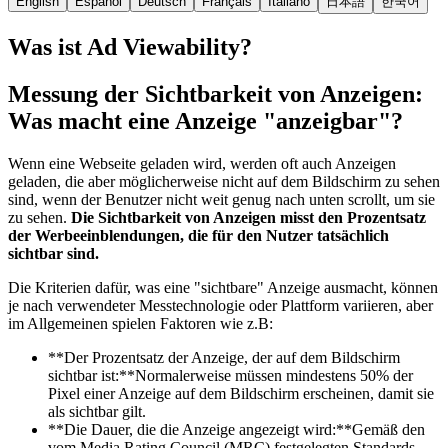
English
Español
Deutsch
Français
Italiano
日本語
한국어
Was ist Ad Viewability?
Messung der Sichtbarkeit von Anzeigen:
Was macht eine Anzeige "anzeigbar"?
Wenn eine Webseite geladen wird, werden oft auch Anzeigen
geladen, die aber möglicherweise nicht auf dem Bildschirm zu sehen
sind, wenn der Benutzer nicht weit genug nach unten scrollt, um sie
zu sehen.
Die Sichtbarkeit von Anzeigen misst den Prozentsatz
der Werbeeinblendungen, die für den Nutzer tatsächlich
sichtbar sind.
Die Kriterien dafür, was eine "sichtbare" Anzeige ausmacht, können
je nach verwendeter Messtechnologie oder Plattform variieren, aber
im Allgemeinen spielen Faktoren wie z.B:
**Der Prozentsatz der Anzeige, der auf dem Bildschirm
sichtbar ist:**Normalerweise müssen mindestens 50% der
Pixel einer Anzeige auf dem Bildschirm erscheinen, damit sie
als sichtbar gilt.
**Die Dauer, die die Anzeige angezeigt wird:**Gemäß den
vom Media Rating Council (MRC) festgelegten Standards