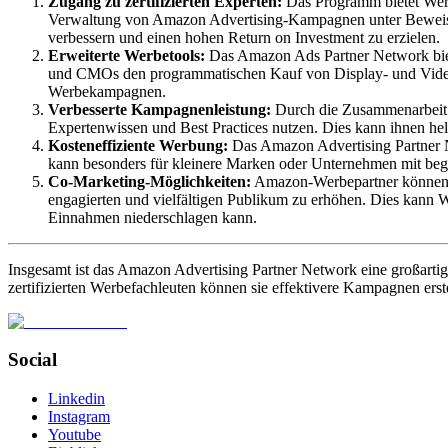
Zugang zu zertifizierten Experten:
Das Programm bietet Werb
Verwaltung von Amazon Advertising-Kampagnen unter Beweis g
verbessern und einen hohen Return on Investment zu erzielen.
Erweiterte Werbetools:
Das Amazon Ads Partner Network biete
und CMOs den programmatischen Kauf von Display- und Videoa
Werbekampagnen.
Verbesserte Kampagnenleistung:
Durch die Zusammenarbeit m
Expertenwissen und Best Practices nutzen. Dies kann ihnen he
Kosteneffiziente Werbung:
Das Amazon Advertising Partner N
kann besonders für kleinere Marken oder Unternehmen mit begr
Co-Marketing-Möglichkeiten:
Amazon-Werbepartner können di
engagierten und vielfältigen Publikum zu erhöhen. Dies kann
Einnahmen niederschlagen kann.
Insgesamt ist das Amazon Advertising Partner Network eine großart
zertifizierten Werbefachleuten können sie effektivere Kampagnen ers
Social
Linkedin
Instagram
Youtube