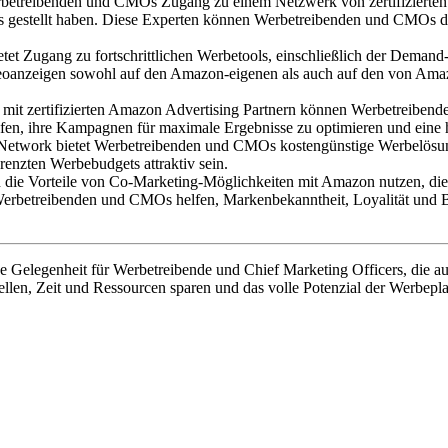
etreibenden und CMOs Zugang zu einem Netzwerk von zertifizierten 
estellt haben. Diese Experten können Werbetreibenden und CMOs dab
t Zugang zu fortschrittlichen Werbetools, einschließlich der Deman
nzeigen sowohl auf den Amazon-eigenen als auch auf den von Amazon
it zertifizierten Amazon Advertising Partnern können Werbetreibend
lfen, ihre Kampagnen für maximale Ergebnisse zu optimieren und eine h
etwork bietet Werbetreibenden und CMOs kostengünstige Werbelösungen
enzten Werbebudgets attraktiv sein.
e Vorteile von Co-Marketing-Möglichkeiten mit Amazon nutzen, die ih
 Werbetreibenden und CMOs helfen, Markenbekanntheit, Loyalität und
ige Gelegenheit für Werbetreibende und Chief Marketing Officers, di
tellen, Zeit und Ressourcen sparen und das volle Potenzial der Werbep