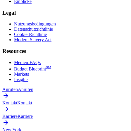
Einblicke
Legal
Nutzungsbedingungen
Datenschutzrichtlinie
Cookie-Richtlinie
Modern Slavery Act
Resources
Medien-FAQs
SM
Budget Blueprint
Markets
Insights
Anrufen
Anrufen
Kontakt
Kontakt
Karriere
Karriere
New York