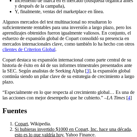
Incremento de marca en el mercado (búsqueda orgánica antes
y después de la campaña),
Y, finalmente, ventas del marketplace en línea.
Algunos mercados del test multinacional no resultaron lo
suficientemente rentables para una inversión a largo plazo, pero los
aprendizajes obtenidos fueron igualmente valiosos. En conjunto, el
esfuerzo de expansión global de Copart consolidó su presencia en
mercados internacionales clave, como también lo ha hecho con otros
clientes de Criterion Global
.
Copart destaca su expansión internacional como parte central de su
historia de éxito en 44 de sus informes trimestrales presentados ante
la SEC. Según analistas de Seeking Alpha [
3
], la expansión global
continúa siendo un pilar clave de su estrategia de crecimiento a largo
plazo.
“Especialmente en lo que respecta al crecimiento global… Es una de
las acciones con mejor desempeño que he cubierto.” –
LA Times
[
4
]
Fuentes
Copart
, Wikipedia.
Si hubieras invertido $1000 en Copart, Inc. hace una década,
esto es lo que valdría hoy
, Yahoo Finance.