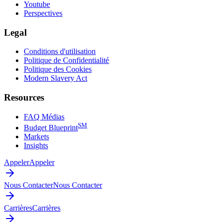
Youtube
Perspectives
Legal
Conditions d'utilisation
Politique de Confidentialité
Politique des Cookies
Modern Slavery Act
Resources
FAQ Médias
SM
Budget Blueprint
Markets
Insights
Appeler
Appeler
Nous Contacter
Nous Contacter
Carrières
Carrières