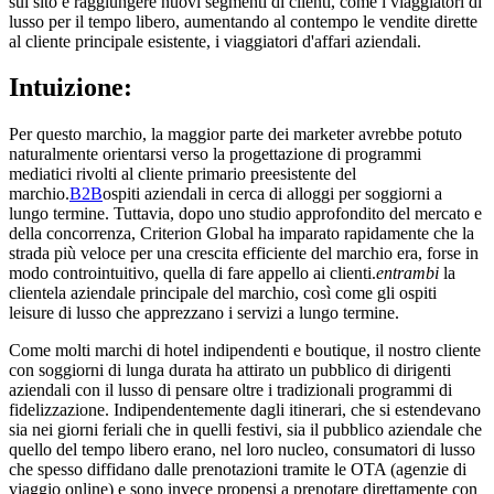
sul sito e raggiungere nuovi segmenti di clienti, come i viaggiatori di
lusso per il tempo libero, aumentando al contempo le vendite dirette
al cliente principale esistente, i viaggiatori d'affari aziendali.
Intuizione:
Per questo marchio, la maggior parte dei marketer avrebbe potuto
naturalmente orientarsi verso la progettazione di programmi
mediatici rivolti al cliente primario preesistente del
marchio.
B2B
ospiti aziendali in cerca di alloggi per soggiorni a
lungo termine. Tuttavia, dopo uno studio approfondito del mercato e
della concorrenza, Criterion Global ha imparato rapidamente che la
strada più veloce per una crescita efficiente del marchio era, forse in
modo controintuitivo, quella di fare appello ai clienti.
entrambi
la
clientela aziendale principale del marchio, così come gli ospiti
leisure di lusso che apprezzano i servizi a lungo termine.
Come molti marchi di hotel indipendenti e boutique, il nostro cliente
con soggiorni di lunga durata ha attirato un pubblico di dirigenti
aziendali con il lusso di pensare oltre i tradizionali programmi di
fidelizzazione. Indipendentemente dagli itinerari, che si estendevano
sia nei giorni feriali che in quelli festivi, sia il pubblico aziendale che
quello del tempo libero erano, nel loro nucleo, consumatori di lusso
che spesso diffidano dalle prenotazioni tramite le OTA (agenzie di
viaggio online) e sono invece propensi a prenotare direttamente con