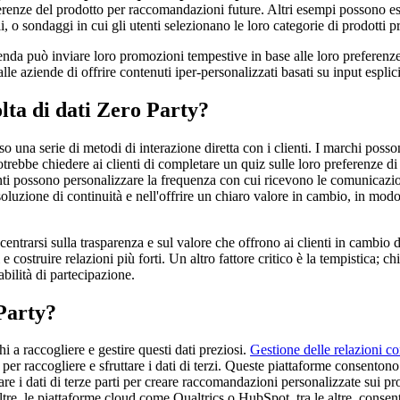
eferenze del prodotto per raccomandazioni future. Altri esempi possono es
o sondaggi in cui gli utenti selezionano le loro categorie di prodotti pre
zienda può inviare loro promozioni tempestive in base alle loro preferenz
lle aziende di offrire contenuti iper-personalizzati basati su input esplicit
lta di dati Zero Party?
so una serie di metodi di interazione diretta con i clienti. I marchi poss
rebbe chiedere ai clienti di completare un quiz sulle loro preferenze di
nti possono personalizzare la frequenza con cui ricevono le comunicazion
 soluzione di continuità e nell'offrire un chiaro valore in cambio, in modo
centrarsi sulla trasparenza e sul valore che offrono ai clienti in cambio
e costruire relazioni più forti. Un altro fattore critico è la tempistica;
bilità di partecipazione.
Party?
i a raccogliere e gestire questi dati preziosi.
Gestione delle relazioni con
r raccogliere e sfruttare i dati di terzi. Queste piattaforme consentono 
e i dati di terze parti per creare raccomandazioni personalizzate sui pr
oltre, le piattaforme cloud come Qualtrics o HubSpot, tra le altre, conse