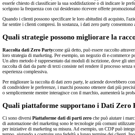
esserle chiesto di classificare la sua soddisfazione o di indicare le pr
scelgono la frequenza con cui desiderano ricevere offerte promozionali, 
Quando i clienti possono specificare le loro abitudini di acquisto, l'a
far sentire i clienti compresi. In sostanza, i dati zero party consentono a
Quali strategie possono migliorare la racco
Raccolta dati Zero Party
come già detto, può essere raccolto attraver
loro strategia di marketing. Per esempio, un negozio di e-commerce pot
Un altro metodo è rappresentato dai moduli di iscrizione, dove gli ute
raccolta di dati da parte di terzi consiste nel rendere il processo senza
esperienza complessiva.
Per migliorare la raccolta di dati zero party, le aziende dovrebbero con
di condividere le preferenze, i marchi possono ottenere dati più precisi 
o semplicemente mentre interagisce con il marchio, aumenterà la proba
Quali piattaforme supportano i Dati Zero 
Ci sono diversi
Piattaforme dati di parti zero
che può aiutare i march
di automazione del marketing sono le tecnologie più comuni utilizzate pe
per iniziative di marketing su misura. Ad esempio, un CDP può integrar
tempo, aiutando a costruire una fedeltà a lungo termine dei clienti. In