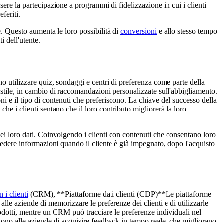
sere la partecipazione a programmi di fidelizzazione in cui i clienti
feriti.
e. Questo aumenta le loro possibilità di
conversioni
e allo stesso tempo
i dell'utente.
ono utilizzare quiz, sondaggi e centri di preferenza come parte della
 stile, in cambio di raccomandazioni personalizzate sull'abbigliamento.
i e il tipo di contenuti che preferiscono. La chiave del successo della
 che i clienti sentano che il loro contributo migliorerà la loro
 dei loro dati. Coinvolgendo i clienti con contenuti che consentano loro
 chiedere informazioni quando il cliente è già impegnato, dopo l'acquisto
 i clienti
(CRM), **Piattaforme dati clienti (CDP)**Le piattaforme
alle aziende di memorizzare le preferenze dei clienti e di utilizzarle
odotti, mentre un CRM può tracciare le preferenze individuali nel
ntono alle aziende di acquisire feedback in tempo reale, che migliorano