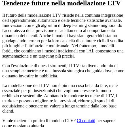
Tendenze future nella modellazione LTV
Il futuro della modellazione LTV risiede nella continua integrazione
dell'apprendimento automatico e delle tecniche statistiche avanzate.
Innovazioni come gli algoritmi di deep learning stanno migliorando
l'accuratezza della previsione e l'adattamento al comportamento
dinamico dei clienti. Anche i modelli bayesiani gerarchici stanno
guadagnando terreno per la loro capacità di catturare cicli di vendita
più lunghi e l'attribuzione multicanale. Nel frattempo, i modelli
ibridi, che combinano i metodi tradizionali con l'AI, consentono una
segmentazione e un targeting più precisi.
Con l'evoluzione di questi strumenti, l'LTV sta diventando più di
una semplice metrica: è una bussola strategica che guida dove, come
e quanto investire in pubblicità.
La modellazione dell'LTV non è più una cosa bella da fare, ma è
essenziale per gli inserzionisti che vogliono crescere in modo
redditizio e sostenibile. Adottando le moderne tecniche di LTV, i
marketer possono migliorare le previsioni, ridurre gli sprechi di
acquisizione e ottenere un valore a lungo termine dalla loro base
clienti.
Vuole mettere in pratica il modello LTV?
Ci contatti
per sapere
come possiamo aiutarla.