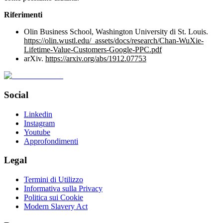
Riferimenti
Olin Business School, Washington University di St. Louis.
https://olin.wustl.edu/_assets/docs/research/Chan-WuXie-
Lifetime-Value-Customers-Google-PPC.pdf
arXiv.
https://arxiv.org/abs/1912.07753
Social
Linkedin
Instagram
Youtube
Approfondimenti
Legal
Termini di Utilizzo
Informativa sulla Privacy
Politica sui Cookie
Modern Slavery Act