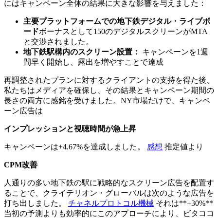
にはキャンペーン全体の結果に大きな影響を与えました：
主要プラットフォームでの地下鉄デジタル・ライブボ
ード
ボーナスとして150のデジタルスクリーンがMTA
と交渉されました。
地下鉄駅構内のスクリーン設置：
キャンペーンを1週
間早く開始し、露出を増やすことで達成
再調整されたプランに対するクライアントの支持を得た後、
私たちはメディアを確保し、その結果とキャンペーン期間の
長さの両方に感銘を受けました。NY市場だけで、キャンペ
ーン広告は
インプレッションと視聴時間が急上昇
キャンペーンは+4.67%を達成しました。
感想
推定値より
CPM改善
人通りの多い地下鉄の駅に戦略的なスクリーン広告を配置す
ることで、クライテリオン・グローバルは次のような広告を
打ち出しました。
チャネルプロトコル機械
それは**+30%**
当初の予測よりも効率的にこのアプローチにより、ビタココ