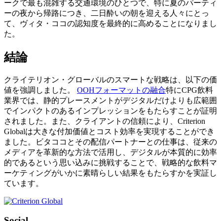
ークで最も混雑する交通環境のひとつで、特に夏のパーティ
ーの夜から帰路につき、二日酔いの朝を迎える人々にとっ
て、ヴィタ・ココの認知度を最終的に高めることになりまし
た。
結論
クライテリオン・グローバルのスマートな戦略は、以下の価
値を強調しました。
OOHフォーマットの融合
特にCPG飲料
業界では、静的プレースメントがデジタルだけよりも広範囲
でインパクトのあるインプレッションをもたらすことが証明
されました。また、クライアントの信頼により、Criterion
Globalは大きな付加価値とコスト効率を実現することができ
ました。ビタココとその配信パートナーとの仕事は、従来の
メディアを革新的な方法で活用し、デジタルが本質的に効率
的であるという思い込みに挑戦することで、戦略的な飲料マ
ーケティングがいかに素晴らしい結果をもたらすかを実証し
ています。
Social