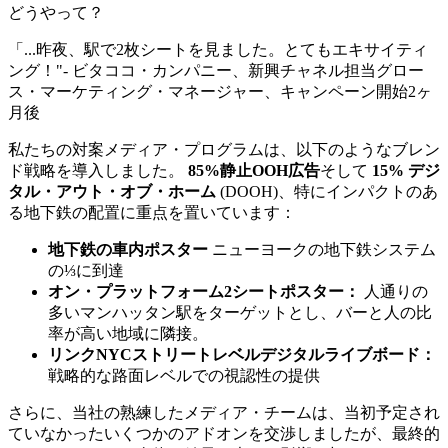
どうやって？
「...昨夜、駅で2枚シートを見ました。とてもエキサイティ
ング！"- ビタココ・カンパニー、新興チャネル担当グロー
ス・マーケティング・マネージャー、キャンペーン開始2ヶ
月後
私たちの対案メディア・プログラムは、以下のようなブレン
ド戦略を導入しました。
85%静止OOH広告
そして
15% デジ
タル・アウト・オブ・ホーム
(DOOH)、特にインパクトのあ
る地下鉄の配置に重点を置いています：
地下鉄の車内ポスター
ニューヨークの地下鉄システム
の⅓に到達
オン・プラットフォーム2シートポスター：
人通りの
多いマンハッタン駅をターゲットとし、バーと人の比
率が高い地域に隣接。
リンクNYCストリートレベルデジタルライブボード：
戦略的な路面レベルでの視認性の提供
さらに、当社の熟練したメディア・チームは、当初予定され
ていなかったいくつかのアドオンを交渉しましたが、最終的