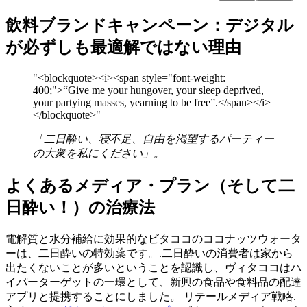
飲料ブランドキャンペーン：デジタル
が必ずしも最適解ではない理由
"
<blockquote><i><span style="font-weight:
400;">“Give me your hungover, your sleep deprived,
your partying masses, yearning to be free”.</span></i>
</blockquote>
"
「二日酔い、寝不足、自由を渇望するパーティー
の大衆を私にください」。
よくあるメディア・プラン（そして二
日酔い！）の治療法
電解質と水分補給に効果的なビタココのココナッツウォータ
ーは、二日酔いの特効薬です。.二日酔いの消費者は家から
出たくないことが多いということを認識し、ヴィタココはハ
イパーターゲットの一環として、新興の食品や食料品の配達
アプリと提携することにしました。 リテールメディア戦略.