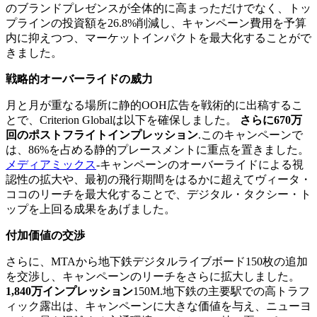
のブランドプレゼンスが全体的に高まっただけでなく、トッ
プラインの投資額を26.8%削減し、キャンペーン費用を予算
内に抑えつつ、マーケットインパクトを最大化することがで
きました。
戦略的オーバーライドの威力
月と月が重なる場所に静的OOH広告を戦術的に出稿するこ
とで、Criterion Globalは以下を確保しました。
さらに670万
回のポストフライトインプレッション
.このキャンペーンで
は、86%を占める静的プレースメントに重点を置きました。
メディアミックス
-キャンペーンのオーバーライドによる視
認性の拡大や、最初の飛行期間をはるかに超えてヴィータ・
ココのリーチを最大化することで、デジタル・タクシー・ト
ップを上回る成果をあげました。
付加価値の交渉
さらに、MTAから地下鉄デジタルライブボード150枚の追加
を交渉し、キャンペーンのリーチをさらに拡大しました。
1,840万インプレッション
150M.地下鉄の主要駅での高トラフ
ィック露出は、キャンペーンに大きな価値を与え、ニューヨ