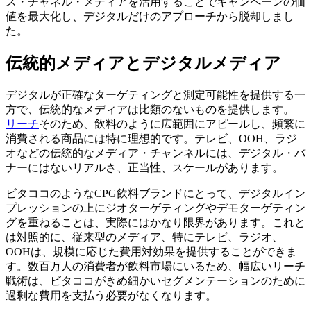
ス・チャネル・メディアを活用することでキャンペーンの価
値を最大化し、デジタルだけのアプローチから脱却しまし
た。
伝統的メディアとデジタルメディア
デジタルが正確なターゲティングと測定可能性を提供する一
方で、伝統的なメディアは比類のないものを提供します。
リーチ
そのため、飲料のように広範囲にアピールし、頻繁に
消費される商品には特に理想的です。テレビ、OOH、ラジ
オなどの伝統的なメディア・チャンネルには、デジタル・バ
ナーにはないリアルさ、正当性、スケールがあります。
ビタココのようなCPG飲料ブランドにとって、デジタルイン
プレッションの上にジオターゲティングやデモターゲティン
グを重ねることは、実際にはかなり限界があります。これと
は対照的に、従来型のメディア、特にテレビ、ラジオ、
OOHは、規模に応じた費用対効果を提供することができま
す。数百万人の消費者が飲料市場にいるため、幅広いリーチ
戦術は、ビタココがきめ細かいセグメンテーションのために
過剰な費用を支払う必要がなくなります。