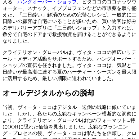
入る _
ハングオーバー・ショップ
,_ ビタココのココナッツウ
ォーター、スナック、イブプロフェンなどの市販薬を取り揃
えた、「二日酔い」解消のための完璧なレシピ。一般的に二
日酔いの顧客は自宅にいることが多いため、買い物客は好み
のデリバリーアプリに「二日酔いショップ」と入力すれば、
数分で自宅のドアまで救援物資を届けることができるように
なりました。
クライテリオン・グローバルは、ヴィタ・ココの幅広いリテ
ール・メディア活動をサポートするため、ハングオーバー・
ショップの宣伝を任されました。ヴィタ・ココは、気温と二
日酔いが最高潮に達する夏のパーティー・シーズンを最大限
に活用するため、厳しい期限に追われていました。
オールデジタルからの脱却
当初、ヴィータ・ココはデジタル一辺倒の戦略に傾いていま
した。しかし、私たちの広範なキャンペーン横断的な洞察に
より、クライテリオン・グローバルは他のフォーマット...特
にOOHに隠れた価値を見出しました。広範なプランニン
グ・プロセスの後、ヴィータ・ココは私たちを信頼し、クロ