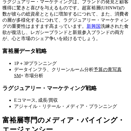
ラグジュアリー・マーケティングは、ブランドの発見と顧客
獲得に驚きと喜びを与えるものです。超富裕層(UHNWI)の
数が彼らの総資産とともに増加するにつれて、また、消費者
の層が多様化するにつれて、ラグジュアリー・マーケティン
グの重要性はますます高まっています。
新興国
洗練された食
欲が復活し、レガシーブランドと新規参入ブランドの両方
が、心と市場のシェア争いを続けるでしょう。
富裕層データ戦略
1P＋3Pプランニング
データインフラ、クリーンルーム分析
予算の青写真
SM
+ 市場分析
ラグジュアリー・マーケティング戦略
Eコマース, 成長/買収
アジャイル・リテール・メディア・プランニング
富裕層専門のメディア・バイイング・
エージェンシー