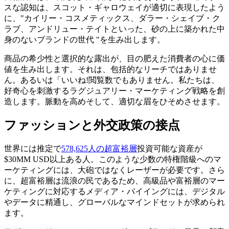
スな認知は、スコット・ギャロウェイが適切に表現したよう
に、"カイリー・コスメティックス、ダラー・シェイブ・ク
ラブ、アンドリュー・テイトといった、砂の上に築かれた中
身のないブランドの世代 "を生み出します。
商品の希少性と選択的な露出が、目の肥えた消費者の心に価
値を生み出します。それは、包括的なリーチではありませ
ん。あるいは「いいね!閲覧数でもありません。私たちは、
好奇心を刺激するラグジュアリー・マーケティング戦略を創
造します。脈動を高めそして、適切な眉をひそめさせます。
ファッションと外交政策の接点
世界には推定で
578,625人の超富裕層
投資可能な資産が
$30MM USD以上ある人。このような少数の特権階級へのマ
ーケティングには、大砲ではなくレーザーが必要です。さら
に、超富裕層は流浪の民であるため、高級品や富裕層のマー
ケティングに対応するメディア・バイイングには、デジタル
やデータに精通し、グローバルなマインドセットが求められ
ます。