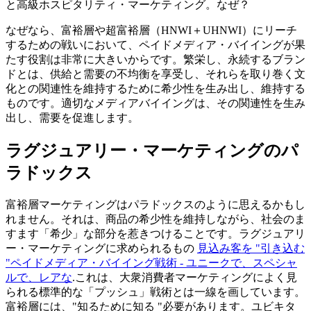
と高級ホスピタリティ・マーケティング。なぜ？
なぜなら、富裕層や超富裕層（HNWI＋UHNWI）にリーチ
するための戦いにおいて、ペイドメディア・バイイングが果
たす役割は非常に大きいからです。繁栄し、永続するブラン
ドとは、供給と需要の不均衡を享受し、それらを取り巻く文
化との関連性を維持するために希少性を生み出し、維持する
ものです。適切なメディアバイイングは、その関連性を生み
出し、需要を促進します。
ラグジュアリー・マーケティングのパ
ラドックス
富裕層マーケティングはパラドックスのように思えるかもし
れません。それは、商品の希少性を維持しながら、社会のま
すます「希少」な部分を惹きつけることです。ラグジュアリ
ー・マーケティングに求められるもの
見込み客を "引き込む
"ペイドメディア・バイイング戦術 - ユニークで、スペシャ
ルで、レアな
.これは、大衆消費者マーケティングによく見
られる標準的な「プッシュ」戦術とは一線を画しています。
富裕層には、"知るために知る "必要があります。ユビキタ