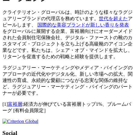
クライテリオン・グローバルは、時計のような様々なラグジ
ュアリーブランドの代理店を務めています。
世代を超えた
ア
ピールします、
国際的な美容ブランドが新しい香りを発表
をグローバルに展開する企業、富裕層向けにオーダーメイド
された会員制住宅保険会社、デジタル・ファーストの靴のカ
スタマイズ・プロジェクトを立ち上げる高級靴のアイコン企
業などです。私たちは、シェア・オブ・マインドを拡大し、
リターンを促進するための戦略と経験を提供します。
ラグジュアリー・マーケティングやメディア・バイイングの
アプローチの近代化やデジタル化、新しい市場への拡大、関
連性の育成、永続的な愛顧につながる忠実な関係の維持な
ど、ラグジュアリー・マーケティング・バイイングのパート
ナーが必要です。
[1]
富裕層
:経済力が伸びている富裕層トップ1%、ブルームバ
ーグ [有料会員限定］
Social