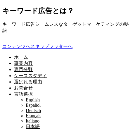
キーワード広告とは？
キーワード広告シームレスなターゲットマーケティングの秘
訣
===============
コンテンツへスキップ
フッターへ
ホーム
事業内容
専門分野
ケーススタディ
選ばれる理由
お問合せ
言語選択
English
Español
Deutsch
Français
Italiano
日本語