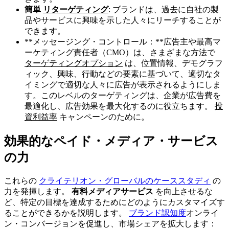
簡単
リターゲティング
: ブランドは、過去に自社の製
品やサービスに興味を示した人々にリーチすることが
できます。
**メッセージング・コントロール：**広告主や最高マ
ーケティング責任者（CMO）は、さまざまな方法で
ターゲティングオプション
は、位置情報、デモグラフ
ィック、興味、行動などの要素に基づいて、適切なタ
イミングで適切な人々に広告が表示されるようにしま
す。このレベルのターゲティングは、企業が広告費を
最適化し、広告効果を最大化するのに役立ちます。
投
資利益率
キャンペーンのために。
効果的なペイド・メディア・サービス
の力
これらの
クライテリオン・グローバルのケーススタディ
の
力を発揮します。
有料メディアサービス
を向上させるな
ど、特定の目標を達成するためにどのようにカスタマイズす
ることができるかを説明します。
ブランド認知度
オンライ
ン・コンバージョンを促進し、市場シェアを拡大します：