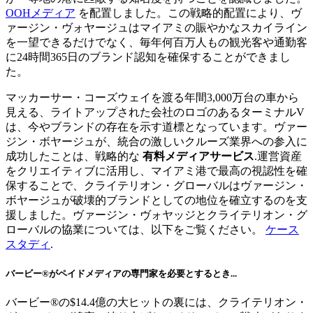
OOHメディア
を配置しました。この戦略的配置により、ヴ
ァージン・ヴォヤージュはマイアミの賑やかなスカイライン
を一望できるだけでなく、毎年何百万人もの観光客や通勤客
に24時間365日のブランド認知を確保することができまし
た。
マッカーサー・コーズウェイを渡る年間3,000万台の車から
見える、ライトアップされた会社のロゴのあるターミナルV
は、今やブランドの存在を示す道標となっています。ヴァー
ジン・ボヤージュが、統合の激しいクルーズ業界への参入に
成功したことは、戦略的な
有料メディアサービス
.運営資産
をクリエイティブに活用し、マイアミ港で最高の視認性を確
保することで、クライテリオン・グローバルはヴァージン・
ボヤージュが破壊的ブランドとしての地位を確立するのを支
援しました。ヴァージン・ヴォヤッジとクライテリオン・グ
ローバルの協業については、以下をご覧ください。
ケース
スタディ
.
バービー®がペイドメディアの専門家を必要とするとき...
バービー®の$14.4億の大ヒットの裏には、クライテリオン・