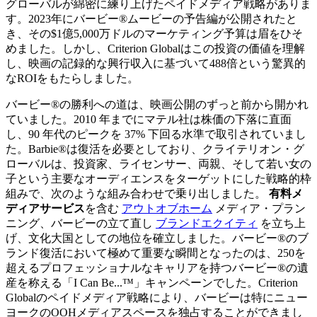
グローバルが綿密に練り上げたペイドメディア戦略がありま
す。2023年にバービー®ムービーの予告編が公開されたと
き、その$1億5,000万ドルのマーケティング予算は眉をひそ
めました。しかし、Criterion Globalはこの投資の価値を理解
し、映画の記録的な興行収入に基づいて488倍という驚異的
なROIをもたらしました。
バービー®の勝利への道は、映画公開のずっと前から開かれ
ていました。2010 年までにマテル社は株価の下落に直面
し、90 年代のピークを 37% 下回る水準で取引されていまし
た。Barbie®は復活を必要としており、クライテリオン・グ
ローバルは、投資家、ライセンサー、両親、そして若い女の
子という主要なオーディエンスをターゲットにした戦略的枠
組みで、次のような組み合わせで乗り出しました。
有料メ
ディアサービス
を含む
アウトオブホーム
メディア・プラン
ニング、バービーの立て直し
ブランドエクイティ
を立ち上
げ、文化大国としての地位を確立しました。バービー®のブ
ランド復活において極めて重要な瞬間となったのは、250を
超えるプロフェッショナルなキャリアを持つバービー®の遺
産を称える「I Can Be...™」キャンペーンでした。Criterion
Globalのペイドメディア戦略により、バービーは特にニュー
ヨークのOOHメディアスペースを独占することができまし