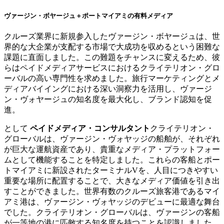
ヴァージン・ボヤージュ＋ポートマイアミの有料メディア
クルーズ業界に新規参入したヴァージン・ボヤージュは、世
界的な大企業が支配する市場で大成功を収めるという困難な
課題に直面しました。この難題をチャンスに変えるため、彼
らはペイドメディアサービスにおけるクライテリオン・グロ
ーバルの高い専門性を求めました。旅行マーケティングとメ
ディアバイイングにおける深い洞察力を活用し、ヴァージ
ン・ヴォヤージュの知名度を最大化し、ブランド認知を促
進。
として
ペイドメディア・コンサルタント
クライテリオン・
グローバルは、ヴァージン・ヴォヤッジの船舶が、それぞれ
が巨大な運航資産であり、貴重なメディア・プラットフォー
ムとして機能することを特定しました。これらの客船とポー
トマイアミに新設されたターミナルVを、人目につきやすい
重要な場所に配置することで、大きなメディア価値を引き出
すことができました。世界有数のクルーズ旅客港であるマイ
アミ港は、ヴァージン・ヴォヤッジのデビューに最適な舞台
でした。クライテリオン・グローバルは、ヴァージンの客船
が一等地の港に匹敵する知名度を持つことを認識しました。