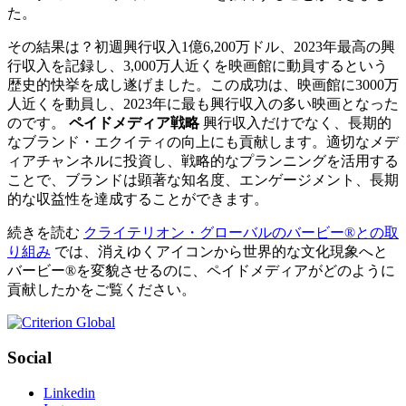
た。
その結果は？初週興行収入1億6,200万ドル、2023年最高の興
行収入を記録し、3,000万人近くを映画館に動員するという
歴史的快挙を成し遂げました。この成功は、映画館に3000万
人近くを動員し、2023年に最も興行収入の多い映画となった
のです。
ペイドメディア戦略
興行収入だけでなく、長期的
なブランド・エクイティの向上にも貢献します。適切なメデ
ィアチャンネルに投資し、戦略的なプランニングを活用する
ことで、ブランドは顕著な知名度、エンゲージメント、長期
的な収益性を達成することができます。
続きを読む
クライテリオン・グローバルのバービー®との取
り組み
では、消えゆくアイコンから世界的な文化現象へと
バービー®を変貌させるのに、ペイドメディアがどのように
貢献したかをご覧ください。
Social
Linkedin