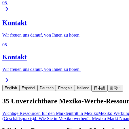
05
.
Kontakt
Wir freuen uns darauf, von Ihnen zu hören.
05
.
Kontakt
Wir freuen uns darauf, von Ihnen zu hören.
English
Español
Deutsch
Français
Italiano
日本語
한국어
35 Unverzichtbare Mexiko-Werbe-Ressourc
Wichtige Ressourcen für den Markteintritt in Mexiko
Mexiko Werbung
(Geschäftspraxis)
4. Wie Sie in Mexiko werben
5. Mexiko Markt Nuanc