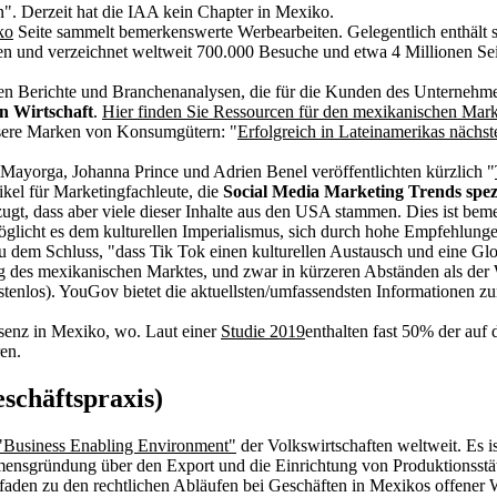
n". Derzeit hat die IAA kein Chapter in Mexiko.
ko
Seite sammelt bemerkenswerte Werbearbeiten. Gelegentlich enthält s
en und verzeichnet weltweit 700.000 Besuche und etwa 4 Millionen Se
 Berichte und Branchenanalysen, die für die Kunden des Unternehmen
en Wirtschaft
.
Hier finden Sie Ressourcen für den mexikanischen Mark
nsere Marken von Konsumgütern: "
Erfolgreich in Lateinamerikas nächst
r Mayorga, Johanna Prince und Adrien Benel veröffentlichten kürzlich "
kel für Marketingfachleute, die
Social Media Marketing Trends spez
gt, dass aber viele dieser Inhalte aus den USA stammen. Dies ist beme
öglicht es dem kulturellen Imperialismus, sich durch hohe Empfehlun
 dem Schluss, "dass Tik Tok einen kulturellen Austausch und eine Gl
rung des mexikanischen Marktes, und zwar in kürzeren Abständen als d
tenlos). YouGov bietet die aktuellsten/umfassendsten Informationen 
senz in Mexiko, wo. Laut einer
Studie 2019
enthalten fast 50% der auf
ren.
schäftspraxis)
"Business Enabling Environment"
der Volkswirtschaften weltweit. Es i
nsgründung über den Export und die Einrichtung von Produktionsstätt
tfaden zu den rechtlichen Abläufen bei Geschäften in Mexikos offener Wi