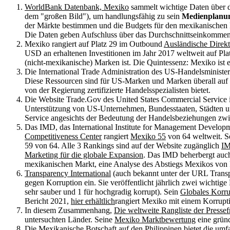
WorldBank Datenbank, Mexiko
sammelt wichtige Daten über d
dem "großen Bild"), um handlungsfähig zu sein
Medienplanun
der Märkte bestimmen und die Budgets für den mexikanischen M
Die Daten geben Aufschluss über das Durchschnittseinkommen u
Mexiko rangiert auf Platz 29 im Outbound
Ausländische Direkt
USD an erhaltenen Investitionen im Jahr 2017 weltweit auf Plat
(nicht-mexikanische) Marken ist. Die Quintessenz: Mexiko ist 
Die International Trade Administration des US-Handelsministe
Diese Ressourcen sind für US-Marken und Marken überall auf 
von der Regierung zertifizierte Handelsspezialisten bietet.
Die Website Trade.Gov des United States Commercial Service is
Unterstützung von US-Unternehmen, Bundesstaaten, Städten 
Service angesichts der Bedeutung der Handelsbeziehungen zw
Das IMD, das International Institute for Management Develop
Competitiveness Center
rangiert
Mexiko 55
von 64 weltweit. 
59 von 64. Alle 3 Rankings sind auf der Website zugänglich
IM
Marketing für die globale Expansion
. Das IMD beherbergt auc
mexikanischen Markt, eine Analyse des Abstiegs Mexikos von Pl
Transparency International
(auch bekannt unter der URL Transpar
gegen Korruption ein. Sie veröffentlicht jährlich zwei wichtig
sehr sauber und 1 für hochgradig korrupt). Sein
Globales Korru
Bericht 2021,
hier erhältlich
rangiert Mexiko mit einem Korrupt
In diesem Zusammenhang,
Die weltweite Rangliste der Presse
untersuchten Länder. Seine
Mexiko Marktbewertung
eine gründ
Die
Mexikanische Botschaft auf den Philippinen
bietet die umf