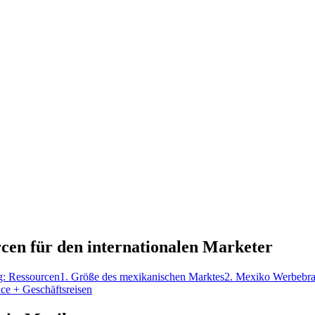
en für den internationalen Marketer
: Ressourcen
1. Größe des mexikanischen Marktes
2. Mexiko Werbebra
e + Geschäftsreisen