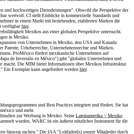
ren und hochwertigen Dienstleistungen". Obwohl die Perspektive der
zbar wertvoll. CI stellt Einblicke in kommerzielle Standards und
nehmer in einem Markt mit bestehenden, etablierten Marken die
t verfügbar
hier
.
erbsfähigkeit Mexikos aus einer globalen Perspektive untersucht.
ngen in Mexiko.
d Expansion von Unternehmen in Mexiko, den USA und Kanada
rer Patente, Urheberrechte, Unternehmensrechte und Marken.
steriums. ProMéxico fördert mexikanische Unternehmen auf
("Mapa de Inversión en México") gibt "globalen Unternehmen und
fte macht. Die MIM bietet Informationen über Mexikos Infrastruktur
n." Ein Exemplar kann angefordert werden
hier
.
dungsprogrammen und Best Practices integriert und fördert. Sie hat
oméxico und mehr.
llstudien zur Werbung in Mexiko. Seine
Lateinamerika > Mexiko
melt wurden. WARC ist ein äußerst nützliches Instrument für die
en hinweg suchen." Die IAA "Leitfaden[s] unsere Mitglieder durch