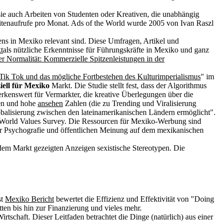
ie auch Arbeiten von Studenten oder Kreativen, die unabhängig
itenaufrufe pro Monat. Ads of the World wurde 2005 von Ivan Raszl
s in Mexiko relevant sind. Diese Umfragen, Artikel und
t
als nützliche Erkenntnisse für Führungskräfte in Mexiko und ganz
er Normalität: Kommerzielle Spitzenleistungen in der
Tik Tok und das mögliche Fortbestehen des Kulturimperialismus
" im
iell für Mexiko
Markt. Die Studie stellt fest, dass der Algorithmus
rkenswert für Vermarkter, die kreative Überlegungen über die
gen und hohe
ansehen
Zahlen (die zu Trending und Viralisierung
obalisierung zwischen den lateinamerikanischen Ländern ermöglicht".
er World Values Survey. Die Ressourcen für Mexiko-Werbung sind
zur Psychografie und öffentlichen Meinung auf dem mexikanischen
 dem Markt gezeigten Anzeigen sexistische Stereotypen. Die
st
Mexiko Bericht
bewertet die Effizienz und Effektivität von "Doing
en bis hin zur Finanzierung und vieles mehr.
rtschaft. Dieser Leitfaden betrachtet die Dinge (natürlich) aus einer