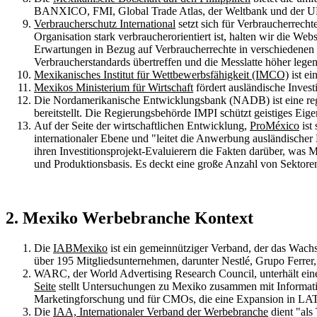
BANXICO, FMI, Global Trade Atlas, der Weltbank und der
Verbraucherschutz International
setzt sich für Verbraucherrech
Organisation stark verbraucherorientiert ist, halten wir die We
Erwartungen in Bezug auf Verbraucherrechte in verschiedenen 
Verbraucherstandards übertreffen und die Messlatte höher leg
Mexikanisches Institut für Wettbewerbsfähigkeit (IMCO)
ist ei
Mexikos Ministerium für Wirtschaft
fördert ausländische Inves
Die Nordamerikanische Entwicklungsbank (NADB) ist eine re
bereitstellt. Die Regierungsbehörde IMPI schützt geistiges E
Auf der Seite der wirtschaftlichen Entwicklung,
ProMéxico
ist
internationaler Ebene und "leitet die Anwerbung ausländische
ihren Investitionsprojekt-Evaluierern die Fakten darüber, was
und Produktionsbasis. Es deckt eine große Anzahl von Sektor
2. Mexiko Werbebranche Kontext
Die
IABMexiko
ist ein gemeinnütziger Verband, der das Wachs
über 195 Mitgliedsunternehmen, darunter Nestlé, Grupo Ferrer
WARC, der World Advertising Research Council, unterhält ein
Seite
stellt Untersuchungen zu Mexiko zusammen mit Informat
Marketingforschung und für CMOs, die eine Expansion in L
Die
IAA, Internationaler Verband der Werbebranche
dient "als