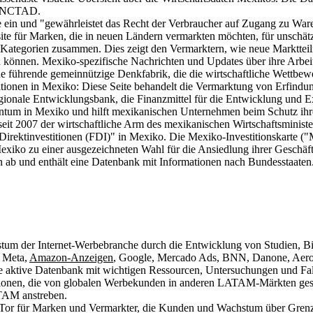
 UNCTAD.
te ein und "gewährleistet das Recht der Verbraucher auf Zugang zu Wa
bsite für Marken, die in neuen Ländern vermarkten möchten, für unschät
Kategorien zusammen. Dies zeigt den Vermarktern, wie neue Marktteil
en können. Mexiko-spezifische Nachrichten und Updates über ihre Arbei
ne führende gemeinnützige Denkfabrik, die die wirtschaftliche Wettbew
titionen in Mexiko: Diese Seite behandelt die Vermarktung von Erfindu
gionale Entwicklungsbank, die Finanzmittel für die Entwicklung un
igentum in Mexiko und hilft mexikanischen Unternehmen beim Schutz ih
 seit 2007 der wirtschaftliche Arm des mexikanischen Wirtschaftsmini
r Direktinvestitionen (FDI)" in Mexiko. Die Mexiko-Investitionskarte 
 Mexiko zu einer ausgezeichneten Wahl für die Ansiedlung ihrer Geschä
en ab und enthält eine Datenbank mit Informationen nach Bundesstaate
tum der Internet-Werbebranche durch die Entwicklung von Studien, Bil
, Meta,
Amazon-Anzeigen
, Google, Mercado Ads, BNN, Danone, Aer
e aktive Datenbank mit wichtigen Ressourcen, Untersuchungen und Fa
ionen, die von globalen Werbekunden in anderen LATAM-Märkten gesam
ATAM anstreben.
 Tor für Marken und Vermarkter, die Kunden und Wachstum über Grenz