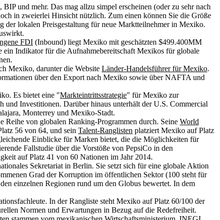
 BIP und mehr. Das mag allzu simpel erscheinen (oder zu sehr nach
doch in zweierlei Hinsicht nützlich. Zum einen können Sie die Größe
 der lokalen Preisgestaltung für neue Marktteilnehmer in Mexiko.
auswirkt.
ngene FDI
(Inbound) liegt Mexiko mit geschätzten $499.400MM
e ein Indikator für die Aufnahmebereitschaft Mexikos für globale
nen.
ach Mexiko, darunter die Website
Länder-Handelsführer für Mexiko
.
 Informationen über den Export nach Mexiko sowie über NAFTA und
ko. Es bietet eine "
Markteintrittsstrategie
" für Mexiko zur
h und Investitionen. Darüber hinaus unterhält der U.S. Commercial
lajara, Monterrey und Mexiko-Stadt.
eine Reihe von globalen Ranking-Programmen durch. Seine
World
Platz 56 von 64, und sein
Talent-Ranglisten
platziert Mexiko auf Platz
gleichende Einblicke für Marken bietet, die die Möglichkeiten für
ierende Fallstudie über die Vorstöße von PepsiCo in den
igkeit auf Platz 41 von 60 Nationen im Jahr 2014.
onales Sekretariat in Berlin. Sie setzt sich für eine globale Aktion
mmenen Grad der Korruption im öffentlichen Sektor (100 steht für
den einzelnen Regionen rund um den Globus bewertet. In dem
ionsfachleute. In der Rangliste steht Mexiko auf Platz 60/100 der
lturellen Normen und Erwartungen in Bezug auf die Redefreiheit.
 Daten stammen vom mexikanischen Wirtschaftsministerium, INEGI,