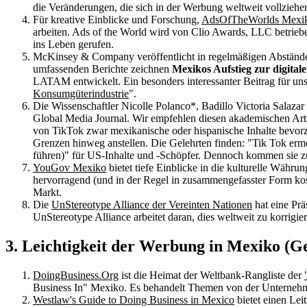
die Veränderungen, die sich in der Werbung weltweit vollziehe
Für kreative Einblicke und Forschung,
AdsOfTheWorlds Mexi
arbeiten. Ads of the World wird von Clio Awards, LLC betrieb
ins Leben gerufen.
McKinsey & Company veröffentlicht in regelmäßigen Abständen
umfassenden Berichte zeichnen
Mexikos Aufstieg zur digital
LATAM entwickelt. Ein besonders interessanter Beitrag für u
Konsumgüterindustrie
".
Die Wissenschaftler Nicolle Polanco*, Badillo Victoria Salaza
Global Media Journal. Wir empfehlen diesen akademischen Arti
von TikTok zwar mexikanische oder hispanische Inhalte bevorzu
Grenzen hinweg anstellen. Die Gelehrten finden: "Tik Tok erm
führen)" für US-Inhalte und -Schöpfer. Dennoch kommen sie zu
YouGov Mexiko
bietet tiefe Einblicke in die kulturelle Wäh
hervorragend (und in der Regel in zusammengefasster Form kos
Markt.
Die
UnStereotype Alliance der Vereinten Nationen
hat eine Prä
UnStereotype Alliance arbeitet daran, dies weltweit zu korrigie
3. Leichtigkeit der Werbung in Mexiko (Ge
DoingBusiness.Org
ist die Heimat der Weltbank-Rangliste der
Business In" Mexiko. Es behandelt Themen von der Unternehme
Westlaw's Guide to Doing Business in Mexico
bietet einen Lei