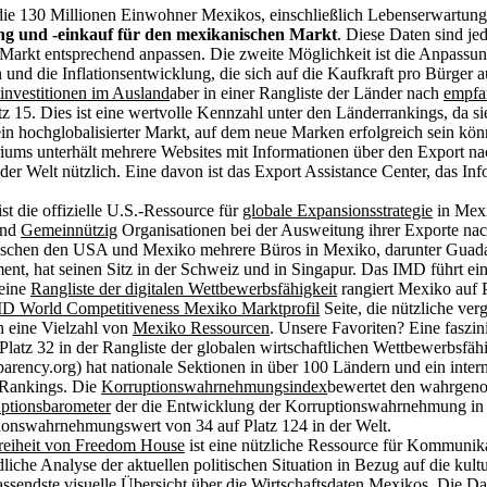
ie 130 Millionen Einwohner Mexikos, einschließlich Lebenserwartung,
g und -einkauf für den mexikanischen Markt
. Diese Daten sind je
arkt entsprechend anpassen. Die zweite Möglichkeit ist die Anpassung
nd die Inflationsentwicklung, die sich auf die Kaufkraft pro Bürger 
investitionen im Ausland
aber in einer Rangliste der Länder nach
empfa
z 15. Dies ist eine wertvolle Kennzahl unter den Länderrankings, da si
ein hochglobalisierter Markt, auf dem neue Marken erfolgreich sein kön
riums unterhält mehrere Websites mit Informationen über den Export n
der Welt nützlich. Eine davon ist das Export Assistance Center, das
t die offizielle U.S.-Ressource für
globale Expansionsstrategie
in Mexi
und
Gemeinnützig
Organisationen bei der Ausweitung ihrer Exporte nac
ischen den USA und Mexiko mehrere Büros in Mexiko, darunter Guada
ment, hat seinen Sitz in der Schweiz und in Singapur. Das IMD führt 
Seine
Rangliste der digitalen Wettbewerbsfähigkeit
rangiert Mexiko auf 
D World Competitiveness Mexiko Marktprofil
Seite, die nützliche ver
h eine Vielzahl von
Mexiko Ressourcen
. Unsere Favoriten? Eine faszin
atz 32 in der Rangliste der globalen wirtschaftlichen Wettbewerbsfäh
ency.org) hat nationale Sektionen in über 100 Ländern und ein internati
e Rankings. Die
Korruptionswahrnehmungsindex
bewertet den wahrgeno
ptionsbarometer
der die Entwicklung der Korruptionswahrnehmung in 
ionswahrnehmungswert von 34 auf Platz 124 in der Welt.
freiheit von Freedom House
ist eine nützliche Ressource für Kommunikat
liche Analyse der aktuellen politischen Situation in Bezug auf die ku
assendste visuelle Übersicht über die Wirtschaftsdaten Mexikos. Die