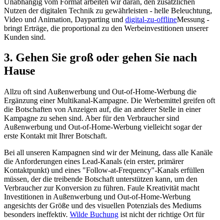
Unabhängig vom Format arbeiten wir daran, den zusätzlichen
Nutzen der digitalen Technik zu gewährleisten - helle Beleuchtung,
Video und Animation, Dayparting und
digital-zu-offline
Messung -
bringt Erträge, die proportional zu den Werbeinvestitionen unserer
Kunden sind.
3. Gehen Sie groß oder gehen Sie nach
Hause
Allzu oft sind Außenwerbung und Out-of-Home-Werbung die
Ergänzung einer Multikanal-Kampagne. Die Werbemittel greifen oft
die Botschaften von Anzeigen auf, die an anderer Stelle in einer
Kampagne zu sehen sind. Aber für den Verbraucher sind
Außenwerbung und Out-of-Home-Werbung vielleicht sogar der
erste Kontakt mit Ihrer Botschaft.
Bei all unseren Kampagnen sind wir der Meinung, dass alle Kanäle
die Anforderungen eines Lead-Kanals (ein erster, primärer
Kontaktpunkt) und eines "Follow-at-Frequency"-Kanals erfüllen
müssen, der die treibende Botschaft unterstützen kann, um den
Verbraucher zur Konversion zu führen. Faule Kreativität macht
Investitionen in Außenwerbung und Out-of-Home-Werbung
angesichts der Größe und des visuellen Potenzials des Mediums
besonders ineffektiv.
Wilde Buchung
ist nicht der richtige Ort für