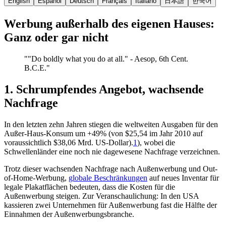
English
Español
Deutsch
Français
Italiano
日本語
한국어
Werbung außerhalb des eigenen Hauses:
Ganz oder gar nicht
"
"Do boldly what you do at all." - Aesop, 6th Cent.
B.C.E.
"
1. Schrumpfendes Angebot, wachsende
Nachfrage
In den letzten zehn Jahren stiegen die weltweiten Ausgaben für den
Außer-Haus-Konsum um +49% (von $25,54 im Jahr 2010 auf
voraussichtlich $38,06 Mrd. US-Dollar).
1
), wobei die
Schwellenländer eine noch nie dagewesene Nachfrage verzeichnen.
Trotz dieser wachsenden Nachfrage nach Außenwerbung und Out-
of-Home-Werbung,
globale Beschränkungen
auf neues Inventar für
legale Plakatflächen bedeuten, dass die Kosten für die
Außenwerbung steigen. Zur Veranschaulichung: In den USA
kassieren zwei Unternehmen für Außenwerbung fast die Hälfte der
Einnahmen der Außenwerbungsbranche.