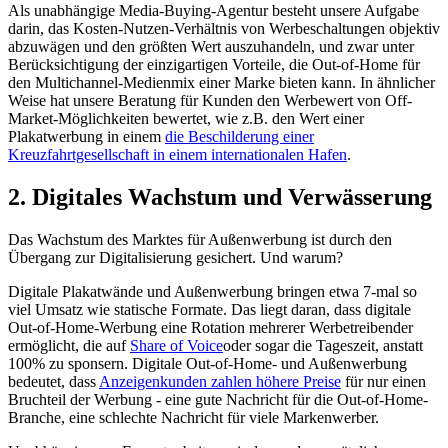
Als unabhängige Media-Buying-Agentur besteht unsere Aufgabe
darin, das Kosten-Nutzen-Verhältnis von Werbeschaltungen objektiv
abzuwägen und den größten Wert auszuhandeln, und zwar unter
Berücksichtigung der einzigartigen Vorteile, die Out-of-Home für
den Multichannel-Medienmix einer Marke bieten kann. In ähnlicher
Weise hat unsere Beratung für Kunden den Werbewert von Off-
Market-Möglichkeiten bewertet, wie z.B. den Wert einer
Plakatwerbung in einem
die Beschilderung einer
Kreuzfahrtgesellschaft in einem internationalen Hafen
.
2. Digitales Wachstum und Verwässerung
Das Wachstum des Marktes für Außenwerbung ist durch den
Übergang zur Digitalisierung gesichert. Und warum?
Digitale Plakatwände und Außenwerbung bringen etwa 7-mal so
viel Umsatz wie statische Formate. Das liegt daran, dass digitale
Out-of-Home-Werbung eine Rotation mehrerer Werbetreibender
ermöglicht, die auf
Share of Voice
oder sogar die Tageszeit, anstatt
100% zu sponsern. Digitale Out-of-Home- und Außenwerbung
bedeutet, dass
Anzeigenkunden zahlen höhere Preise
für nur einen
Bruchteil der Werbung - eine gute Nachricht für die Out-of-Home-
Branche, eine schlechte Nachricht für viele Markenwerber.