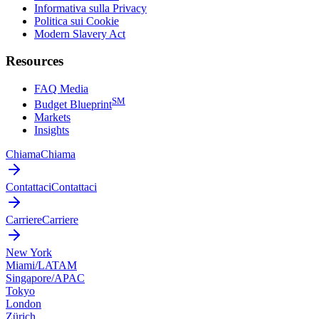
Informativa sulla Privacy
Politica sui Cookie
Modern Slavery Act
Resources
FAQ Media
SM
Budget Blueprint
Markets
Insights
Chiama
Chiama
Contattaci
Contattaci
Carriere
Carriere
New York
Miami/LATAM
Singapore/APAC
Tokyo
London
Zürich