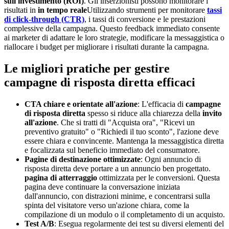
sull'investimento (ROI)
. Gli inserzionisti possono monitorare i
risultati in
in tempo reale
Utilizzando strumenti per monitorare
tassi
di click-through (CTR)
, i tassi di conversione e le prestazioni
complessive della campagna. Questo feedback immediato consente
ai marketer di adattare le loro strategie, modificare la messaggistica o
riallocare i budget per migliorare i risultati durante la campagna.
Le migliori pratiche per gestire
campagne di risposta diretta efficaci
CTA chiare e orientate all'azione
: L'efficacia di
campagne
di risposta diretta
spesso si riduce alla chiarezza della
invito
all'azione
. Che si tratti di "Acquista ora", "Ricevi un
preventivo gratuito" o "Richiedi il tuo sconto", l'azione deve
essere chiara e convincente. Mantenga la messaggistica diretta
e focalizzata sul beneficio immediato del consumatore.
Pagine di destinazione ottimizzate
: Ogni annuncio di
risposta diretta deve portare a un annuncio ben progettato.
pagina di atterraggio
ottimizzata per le conversioni. Questa
pagina deve continuare la conversazione iniziata
dall'annuncio, con distrazioni minime, e concentrarsi sulla
spinta del visitatore verso un'azione chiara, come la
compilazione di un modulo o il completamento di un acquisto.
Test A/B
: Esegua regolarmente dei test su diversi elementi del