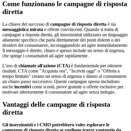
Come funzionano le campagne di risposta
diretta
La chiave del successo di
campagne di risposta diretta
è sia
messaggistica mirata
e offerte convincenti. Quando si tratta di
campagne a risposta diretta, gli inserzionisti utilizzano un linguaggio
altamente specifico che parla direttamente dei punti dolenti o dei
desideri del consumatore, incoraggiandolo ad agire immediatamente.
Il messaggio è diretto, chiaro e spesso include un senso di urgenza,
che spinge i consumatori ad agire rapidamente.
L'uso di
chiamate all'azione (CTA)
è fondamentale per ottenere
risultati. CTA come "Acquista ora", "Iscriviti oggi" o "Offerta a
tempo limitato" creano un senso di urgenza e danno al consumatore
un chiaro passo successivo. Queste campagne spesso includono
anche
incentivi
come sconti, prove gratuite o offerte esclusive per
motivare ulteriormente il consumatore ad agire senza indugio.
Vantaggi delle campagne di risposta
diretta
Gli inserzionisti e i CMO potrebbero voler esplorare le
campagne di risposta diretta se vogliono trarre vantaggio da