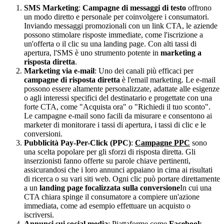
SMS Marketing
:
Campagne di messaggi di testo
offrono
un modo diretto e personale per coinvolgere i consumatori.
Inviando messaggi promozionali con un link CTA, le aziende
possono stimolare risposte immediate, come l'iscrizione a
un'offerta o il clic su una landing page. Con alti tassi di
apertura, l'SMS è uno strumento potente in
marketing a
risposta diretta
.
Marketing via e-mail
: Uno dei canali più efficaci per
campagne di risposta diretta
è l'email marketing. Le e-mail
possono essere altamente personalizzate, adattate alle esigenze
o agli interessi specifici del destinatario e progettate con una
forte CTA, come "Acquista ora" o "Richiedi il tuo sconto".
Le campagne e-mail sono facili da misurare e consentono ai
marketer di monitorare i tassi di apertura, i tassi di clic e le
conversioni.
Pubblicità Pay-Per-Click (PPC)
:
Campagne PPC
sono
una scelta popolare per gli sforzi di risposta diretta. Gli
inserzionisti fanno offerte su parole chiave pertinenti,
assicurandosi che i loro annunci appaiano in cima ai risultati
di ricerca o su vari siti web. Ogni clic può portare direttamente
a un
landing page focalizzata sulla conversione
In cui una
CTA chiara spinge il consumatore a compiere un'azione
immediata, come ad esempio effettuare un acquisto o
iscriversi.
Annunci sui social media
: Piattaforme come
Facebook
,