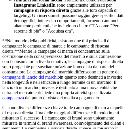
Instagram
e
LinkedIn
sono ampiamente utilizzati per
campagne di risposta diretta
grazie alle loro capacità di
targeting. Gli inserzionisti possono raggiungere specifici dati
demografici, interessi o comportamenti, fornendo annunci
altamente pertinenti che includono chiare CTA come "Per
saperne di più" o "Acquista ora".
**Nel mondo della pubblicità, esistono due tipi principali di
campagne: le campagne di marca e le campagne di risposta
diretta.**Mentre le campagne di marca si concentrano sulla
costruzione della consapevolezza del marchio e sulla connessione
con i consumatori a livello emotivo, le campagne di risposta diretta
sono progettate per suscitare un'azione immediata da parte del
consumatore.Le campagne del marchio differiscono in genere da
campagne di lancio del marchio
in quanto sono destinati a investire
nella longevità e nell'efficacia a lungo termine di un marchio. Il
lancio di un marchio, invece, è destinato a una nuova entità che
entra nel mercato e richiede una propria attività specializzata.
competenza
dal punto di vista dei media a pagamento.
Ci sono diverse differenze chiave tra le campagne di marca e quelle
di risposta diretta. Una delle maggiori differenze è il modo in cui
misurano il successo. Le campagne di brand sono tipicamente
misurate in termini di brand awareness, coinvolgimento dei clienti e
sentiment. Le campagne a risposta diretta, invece, si misurano in