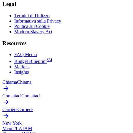
Legal
Termini di Utilizzo
Informativa sulla Privacy
Politica sui Cookie
Modern Slavery Act
Resources
FAQ Media
SM
Budget Blueprint
Markets
Insights
Chiama
Chiama
Contattaci
Contattaci
Carriere
Carriere
New York
Miami/LATAM