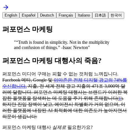
English
Español
Deutsch
Français
Italiano
日本語
한국어
퍼포먼스 마케팅
"
“Truth is found in simplicity. Not in the multiplicity
and confusion of things.” -Isaac Newton
"
퍼포먼스 마케팅 대행사의 죽음?
퍼포먼스 미디어 구매는 피할 수 없는 것처럼 느껴집니다.
Facebook 메타, Google 및
아마존은 전체 디지털 광고의 74%를
수신합니다.
지출, 전 세계 전체 광고 지출의 471조 3,000억 달
러에 달합니다. 퍼포먼스 마케팅 대행사는 브랜드가 이러한 복
잡한 플랫폼을 탐색하는 데 도움을 주기 위해 존재합니다(
1
).
하지만 진입 장벽이 낮고, 에이전시 차별화가 거의 없으며, 이
러한 플랫폼에 내장된 AI 최적화에 대한 의존도가 높아지면서
의문이 생깁니다:
퍼포먼스 마케팅 대행사
실제로
필요한가요?