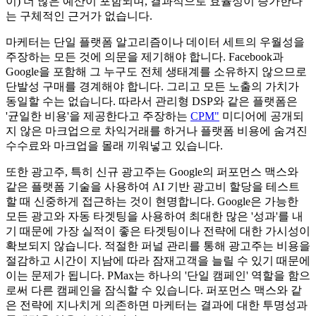
이) 더 많은 예산이 포함되며, 결과적으로 효율성이 증가한다
는 구체적인 근거가 없습니다.
마케터는 단일 플랫폼 알고리즘이나 데이터 세트의 우월성을
주장하는 모든 것에 의문을 제기해야 합니다. Facebook과
Google을 포함해 그 누구도 전체 생태계를 소유하지 않으므로
단발성 구매를 경계해야 합니다. 그리고 모든 노출의 가치가
동일할 수는 없습니다. 따라서 관리형 DSP와 같은 플랫폼은
'균일한 비용'을 제공한다고 주장하는
CPM"
미디어에 공개되
지 않은 마크업으로 차익거래를 하거나 플랫폼 비용에 숨겨진
수수료와 마크업을 몰래 끼워넣고 있습니다.
또한 광고주, 특히 신규 광고주는 Google의 퍼포먼스 맥스와
같은 플랫폼 기술을 사용하여 AI 기반 광고비 할당을 테스트
할 때 신중하게 접근하는 것이 현명합니다. Google은 가능한
모든 광고와 자동 타겟팅을 사용하여 최대한 많은 '성과'를 내
기 때문에 가장 실적이 좋은 타겟팅이나 전략에 대한 가시성이
확보되지 않습니다. 적절한 퍼널 관리를 통해 광고주는 비용을
절감하고 시간이 지남에 따라 잠재고객을 늘릴 수 있기 때문에
이는 문제가 됩니다. PMax는 하나의 '단일 캠페인' 역할을 함으
로써 다른 캠페인을 잠식할 수 있습니다. 퍼포먼스 맥스와 같
은 전략에 지나치게 의존하면 마케터는 결과에 대한 투명성과