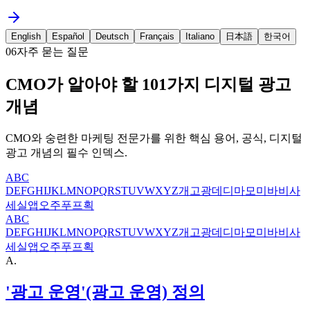
English
Español
Deutsch
Français
Italiano
日本語
한국어
06
자주 묻는 질문
CMO가 알아야 할 101가지 디지털 광고
개념
CMO와 숭련한 마케팅 전문가를 위한 핵심 용어, 공식, 디지털
광고 개념의 필수 인덱스.
A
B
C
D
E
F
G
H
I
J
K
L
M
N
O
P
Q
R
S
T
U
V
W
X
Y
Z
개
고
광
데
디
마
모
미
바
비
사
세
실
앱
오
주
푸
프
획
A
B
C
D
E
F
G
H
I
J
K
L
M
N
O
P
Q
R
S
T
U
V
W
X
Y
Z
개
고
광
데
디
마
모
미
바
비
사
세
실
앱
오
주
푸
프
획
A
.
'광고 운영'(광고 운영) 정의