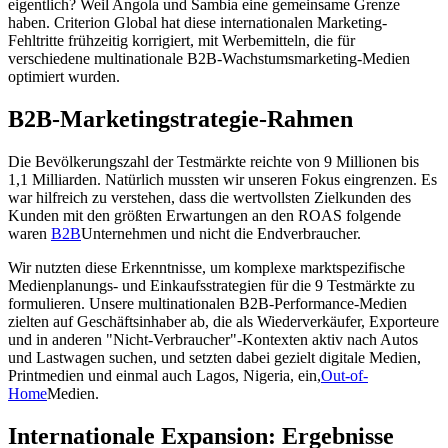
eigentlich? Weil Angola und Sambia eine gemeinsame Grenze
haben. Criterion Global hat diese internationalen Marketing-
Fehltritte frühzeitig korrigiert, mit Werbemitteln, die für
verschiedene multinationale B2B-Wachstumsmarketing-Medien
optimiert wurden.
B2B-Marketingstrategie-Rahmen
Die Bevölkerungszahl der Testmärkte reichte von 9 Millionen bis
1,1 Milliarden. Natürlich mussten wir unseren Fokus eingrenzen. Es
war hilfreich zu verstehen, dass die wertvollsten Zielkunden des
Kunden mit den größten Erwartungen an den ROAS folgende
waren
B2B
Unternehmen und nicht die Endverbraucher.
Wir nutzten diese Erkenntnisse, um komplexe marktspezifische
Medienplanungs- und Einkaufsstrategien für die 9 Testmärkte zu
formulieren. Unsere multinationalen B2B-Performance-Medien
zielten auf Geschäftsinhaber ab, die als Wiederverkäufer, Exporteure
und in anderen "Nicht-Verbraucher"-Kontexten aktiv nach Autos
und Lastwagen suchen, und setzten dabei gezielt digitale Medien,
Printmedien und einmal auch Lagos, Nigeria, ein,
Out-of-
Home
Medien.
Internationale Expansion: Ergebnisse