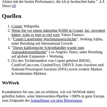
Aktien mit der besten Performance, die ich je beobachtet habe." -
LA
Times
[
4
]
Quellen
Copart
, Wikipedia.
Wenn Sie vor einem Jahrzehnt $1000 in Copart, Inc. investiert
hätten, wäre es jetzt so viel wert
, Yahoo Finance.
"
Copart Langfristige Wachstumsgeschichte
", Seeking Alpha,
unter Berufung auf International Growth
"
Dieser kalifornische Schrotthändler wurde zum
Autoauktionsmilliardär
" Los Angeles Times, unter Berufung
auf globale Expansion + Werbung.
[Zu den Tochtermarken von Copart gehören BID4U,
CashForCars.com, CrashedToys, DRIVE Auto Auctions und
National Powersport Auctions (NPA) sowie weitere Marken
in bestimmten Märkten.
WeWork
Kontaktieren Sie uns, um zu erfahren, wie wir WeWork dabei
geholfen haben, seine Interessenten-Pipeline +300% in ganz Europa
zum Zeitpunkt der
Anlaufphase vor dem Börsengang.