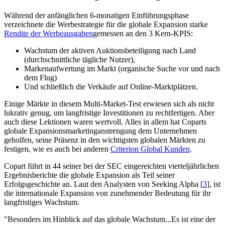
Während der anfänglichen 6-monatigen Einführungsphase
verzeichnete die Werbestrategie für die globale Expansion starke
Rendite der Werbeausgaben
gemessen an den 3 Kern-KPIS:
Wachstum der aktiven Auktionsbeteiligung nach Land
(durchschnittliche tägliche Nutzer),
Markenaufwertung im Markt (organische Suche vor und nach
dem Flug)
Und schließlich die Verkäufe auf Online-Marktplätzen.
Einige Märkte in diesem Multi-Market-Test erwiesen sich als nicht
lukrativ genug, um langfristige Investitionen zu rechtfertigen. Aber
auch diese Lektionen waren wertvoll. Alles in allem hat Coparts
globale Expansionsmarketinganstrengung dem Unternehmen
geholfen, seine Präsenz in den wichtigsten globalen Märkten zu
festigen, wie es auch bei anderen
Criterion Global Kunden
.
Copart führt in 44 seiner bei der SEC eingereichten vierteljährlichen
Ergebnisberichte die globale Expansion als Teil seiner
Erfolgsgeschichte an. Laut den Analysten von Seeking Alpha [
3
], ist
die internationale Expansion von zunehmender Bedeutung für ihr
langfristiges Wachstum.
"Besonders im Hinblick auf das globale Wachstum...Es ist eine der