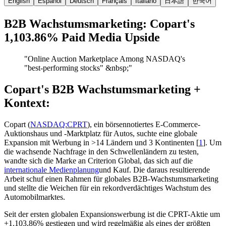
English
Español
Deutsch
Français
Italiano
日本語
한국어
B2B Wachstumsmarketing: Copart's
1,103.86% Paid Media Upside
"
Online Auction Marketplace Among NASDAQ's
"best-performing stocks" &nbsp;
"
Copart's B2B Wachstumsmarketing +
Kontext:
Copart (
NASDAQ:CPRT
), ein börsennotiertes E-Commerce-
Auktionshaus und -Marktplatz für Autos, suchte eine globale
Expansion mit Werbung in >14 Ländern und 3 Kontinenten [
1
]. Um
die wachsende Nachfrage in den Schwellenländern zu testen,
wandte sich die Marke an Criterion Global, das sich auf die
internationale Medienplanung
und Kauf. Die daraus resultierende
Arbeit schuf einen Rahmen für globales B2B-Wachstumsmarketing
und stellte die Weichen für ein rekordverdächtiges Wachstum des
Automobilmarktes.
Seit der ersten globalen Expansionswerbung ist die CPRT-Aktie um
+1.103,86% gestiegen und wird regelmäßig als eines der größten