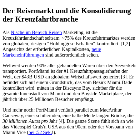
Der Reisemarkt und die Konsolidierung
der Kreuzfahrtbranche
Als
Nische im Bereich Reisen
Marketing, ist die
Kreuzfahrtlandschaft seltsam. ~75% des Kreuzfahrtmarktes werden
von globalen, riesigen "Holdinggesellschaften" kontrolliert. [1,2]
Angesichts der erforderlichen Kapitalkosten,
neue
Markeneinführungen
sind außerordentlich selten.
Weltweit werden 90% aller gehandelten Waren über den Seeverkehr
transportiert. PortMiami ist der #1 Kreuzfahrtpassagierhafen der
Welt, der $43B USD an globalem Wirtschaftswert generiert [3]. Er
befindet sich auf einem Grundstück, das vom Bezirk Miami-Dade
kontrolliert wird, mitten in der Biscayne Bay, sichtbar für die
gesamte Innenstadt von Miami und den Bayside Marketplace, der
jährlich über 25 Millionen Besucher empfängt.
Und mehr noch: PortMiami verläuft parallel zum MacArthur
Causeway, einer schillernden, eine halbe Meile langen Brücke, die
30 Millionen Autos pro
Jahr [4]. Die ganze Szene fühlt sich an wie
das Videospiel Cruis'n USA aus den 90ern oder der Vorspann von
Miami Vice (
bei :52 Sek.
!).