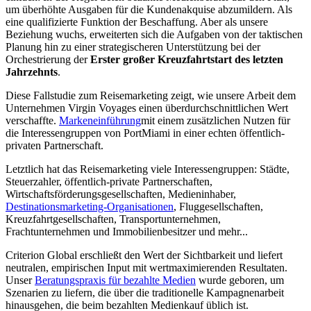
um überhöhte Ausgaben für die Kundenakquise abzumildern. Als
eine qualifizierte Funktion der Beschaffung. Aber als unsere
Beziehung wuchs, erweiterten sich die Aufgaben von der taktischen
Planung hin zu einer strategischeren Unterstützung bei der
Orchestrierung der
Erster großer Kreuzfahrtstart des letzten
Jahrzehnts
.
Diese Fallstudie zum Reisemarketing zeigt, wie unsere Arbeit dem
Unternehmen Virgin Voyages einen überdurchschnittlichen Wert
verschaffte.
Markeneinführung
mit einem zusätzlichen Nutzen für
die Interessengruppen von PortMiami in einer echten öffentlich-
privaten Partnerschaft.
Letztlich hat das Reisemarketing viele Interessengruppen: Städte,
Steuerzahler, öffentlich-private Partnerschaften,
Wirtschaftsförderungsgesellschaften, Medieninhaber,
Destinationsmarketing-Organisationen
, Fluggesellschaften,
Kreuzfahrtgesellschaften, Transportunternehmen,
Frachtunternehmen und Immobilienbesitzer und mehr...
Criterion Global erschließt den Wert der Sichtbarkeit und liefert
neutralen, empirischen Input mit wertmaximierenden Resultaten.
Unser
Beratungspraxis für bezahlte Medien
wurde geboren, um
Szenarien zu liefern, die über die traditionelle Kampagnenarbeit
hinausgehen, die beim bezahlten Medienkauf üblich ist.