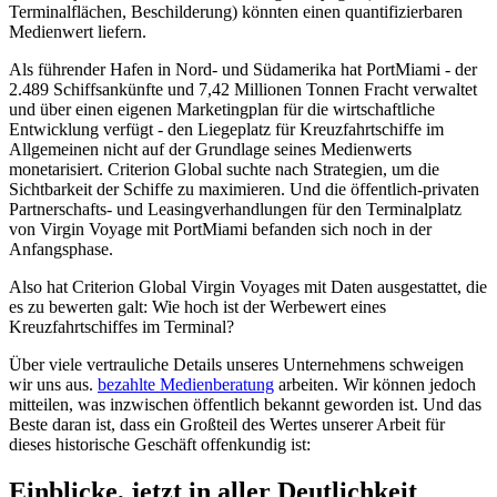
Terminalflächen, Beschilderung) könnten einen quantifizierbaren
Medienwert liefern.
Als führender Hafen in Nord- und Südamerika hat PortMiami - der
2.489 Schiffsankünfte und 7,42 Millionen Tonnen Fracht verwaltet
und über einen eigenen Marketingplan für die wirtschaftliche
Entwicklung verfügt - den Liegeplatz für Kreuzfahrtschiffe im
Allgemeinen nicht auf der Grundlage seines Medienwerts
monetarisiert. Criterion Global suchte nach Strategien, um die
Sichtbarkeit der Schiffe zu maximieren. Und die öffentlich-privaten
Partnerschafts- und Leasingverhandlungen für den Terminalplatz
von Virgin Voyage mit PortMiami befanden sich noch in der
Anfangsphase.
Also hat Criterion Global Virgin Voyages mit Daten ausgestattet, die
es zu bewerten galt: Wie hoch ist der Werbewert eines
Kreuzfahrtschiffes im Terminal?
Über viele vertrauliche Details unseres Unternehmens schweigen
wir uns aus.
bezahlte Medienberatung
arbeiten. Wir können jedoch
mitteilen, was inzwischen öffentlich bekannt geworden ist. Und das
Beste daran ist, dass ein Großteil des Wertes unserer Arbeit für
dieses historische Geschäft offenkundig ist:
Einblicke, jetzt in aller Deutlichkeit