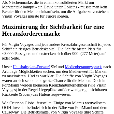
Als Nischenmarke, die in einem konsolidierten Markt um
Marktanteile kämpft - ein David unter Goliaths - musste man kein
Berater für den Medieneinkauf sein, um die Aufgabe zu verstehen:
Virgin Voyages musste für Furore sorgen.
Maximierung der Sichtbarkeit für eine
Herausforderermarke
Für Virgin Voyages und jede andere Kreuzfahrtgesellschaft ist jedes
Schiff ein riesiges Betriebskapital. Die Schiffe bieten Platz für
~3.000 Passagiere und erstrecken sich über 900′ (277 Meter) auf
jeder Seite.
Unser
Haushaltsplan-Entwurf
SM und
Medienberatungspraxis
nach
Arbitrage-Möglichkeiten suchen, um den Medienwert für Marken
zu maximieren. Und es war klar: Die Schiffe von Virgin Voyages
waren an sich schon eine große Chance für die Medien. Doch in
PortMiami werden kleineren Kreuzfahrtunternehmen (wie Virgin
Voyages) in der Regel Liegeplätze auf der weniger gut sichtbaren
Rückseite (Süden) des Hafens zugewiesen.
Wie Criterion Global feststellte: Einige von Miamis wertvollstem
OOH-Inventar befindet sich in der Nähe von PortMiami und dem
Causeway. Die Betriebsmittel von Virgin Voyages (ihre Schiffe,