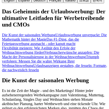
English
Español
Deutsch
Français
Italiano
日本語
한국어
Das Geheimnis der Urlaubswerbung: Der
ultimative Leitfaden für Werbetreibende
und CMOs
Die Kunst der saisonalen Werbung
Urlaubswerbung unverpackt: Die
Mathematik hinter der Magie
Das #1-Ding, das die
Feiertagswerbung ausmacht - oder kaputt macht
Flexibilität meistern: Wie Agilität den Erfolg der
Weihnachtswerbung fördert
Verbraucherwünsche anzapfen: Die
Macht der Personalisierung in der Weihnachtswerbung
Triumph
verfolgen: Messen Sie die wahre Wirkung Ihrer
Weihnachtswerbung
Urlaubsanzeigen gestalten, die fesseln: Formate,
die nachweislich fesseln
Die Kunst der saisonalen Werbung
Es ist die Zeit der Magie - und des Marketings! Hinter jeder
aufsehenerregenden Werbekampagne zum Valentinstag, Muttertag,
Schulanfang, Singles Day und Weihnachten stehen Monate
akribischer Planung, harter Wettbewerb und eine tickende Uhr. Wie
gelingt es den erfolgreichsten Marken also, inmitten des Chaos der