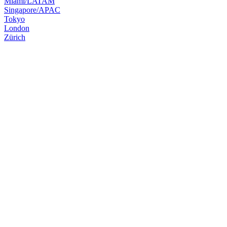
Miami/LATAM
Singapore/APAC
Tokyo
London
Zürich