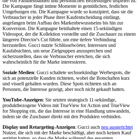
die von Familienbanden und persönlichen Beziehungen inspiriert ist.
Die Kampagne fängt intime Momente in gemütlichen, festlichen
Umgebungen ein. Die Kampagne wurde so konzipiert, dass sie die
Verbraucher in jeder Phase ihrer Kaufentscheidung einfängt,
angefangen beim Aufbau des Markenbewusstseins bis hin zur
Konversion. Die Kampagne beinhaltete einen 15-sekündigen
Videospot, der die Kollektion vorstellte und die Zuschauer zu einem
längeren Director's Cut führte, um eine tiefere Verbindung
herzustellen. Gucci nutzte Schlüsselwörter, Interessen und
Kaufabsichten, um neue Zielgruppen anzusprechen und
sicherzustellen, dass sie Verbraucher erreichen, die sich
wahrscheinlich für die Marke interessieren.
Soziale Medien
: Gucci schaltete sechssekündige Werbespots, die
sich an potenzielle Kunden richteten, wobei die Botschaften kurz
und visuell gehalten wurden. Diese Spots richteten sich an
Personen, die Interesse gezeigt, aber noch nicht gekauft hatten.
YouTube-Anzeigen
: Sie setzten strategisch 11-sekündige,
produktbezogene Videos mit TrueView for Action und TrueView
for Shopping ein, die das Interesse in eine Handlung umwandeln,
indem sie die Zuschauer direkt mit den Produkten verbinden.
Display und Retargeting-Anzeigen
: Gucci auch
neu ausgerichtet
Nutzer, die sich mit der Marke beschäftigt, aber noch keinen Kauf
getätigt hatten, so dass die Marke während des gesamten