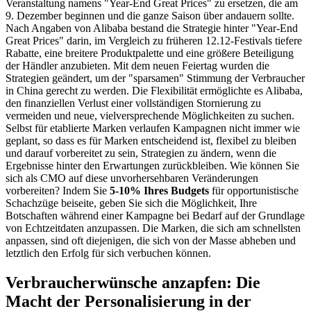
Veranstaltung namens "Year-End Great Prices" zu ersetzen, die am
9. Dezember beginnen und die ganze Saison über andauern sollte.
Nach Angaben von Alibaba bestand die Strategie hinter "Year-End
Great Prices" darin, im Vergleich zu früheren 12.12-Festivals tiefere
Rabatte, eine breitere Produktpalette und eine größere Beteiligung
der Händler anzubieten. Mit dem neuen Feiertag wurden die
Strategien geändert, um der "sparsamen" Stimmung der Verbraucher
in China gerecht zu werden. Die Flexibilität ermöglichte es Alibaba,
den finanziellen Verlust einer vollständigen Stornierung zu
vermeiden und neue, vielversprechende Möglichkeiten zu suchen.
Selbst für etablierte Marken verlaufen Kampagnen nicht immer wie
geplant, so dass es für Marken entscheidend ist, flexibel zu bleiben
und darauf vorbereitet zu sein, Strategien zu ändern, wenn die
Ergebnisse hinter den Erwartungen zurückbleiben. Wie können Sie
sich als CMO auf diese unvorhersehbaren Veränderungen
vorbereiten? Indem Sie
5-10% Ihres Budgets
für opportunistische
Schachzüge beiseite, geben Sie sich die Möglichkeit, Ihre
Botschaften während einer Kampagne bei Bedarf auf der Grundlage
von Echtzeitdaten anzupassen. Die Marken, die sich am schnellsten
anpassen, sind oft diejenigen, die sich von der Masse abheben und
letztlich den Erfolg für sich verbuchen können.
Verbraucherwünsche anzapfen: Die
Macht der Personalisierung in der