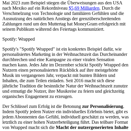
Mai 2023 zum Beispiel stiegen die Überweisungen aus den USA
nach Mexiko auf ein Rekordniveau
$5,69 Milliarden
. Durch die
Verschmelzung von Technologie und familiären Gefühlen und die
Ausnutzung des natürlichen Anstiegs der grenzüberschreitenden
Zahlungen rund um den Muttertag hat MoneyGram erfolgreich mit
seinem Publikum während des Feiertags kommuniziert.
Spotify: Wrapped
Spotify's "Spotify Wrapped" ist ein konkretes Beispiel dafür, wie
personalisiertes Marketing in der Weihnachtszeit das Durcheinander
durchbrechen und eine Kampagne zu einer viralen Sensation
machen kann. Jedes Jahr im Dezember schickt Spotify Wrapped den
Nutzern einen personalisierten Rückblick auf ihre meistgehörte
Musik im vergangenen Jahr, verpackt mit bunten Bildern und
Inhalten, die zum Teilen einladen. Seit 2016 macht sich diese
jährliche Tradition die besinnliche Natur der Weihnachtszeit zunutze
und ermutigt die Nutzer, ihre Musikreise zu feiern und gleichzeitig
organisches Engagement zu erzeugen.
Der Schlüssel zum Erfolg ist die Betonung
zur Personalisierung
.
Indem Spotify jedem Nutzer ein individuelles Erlebnis bietet, gibt es
jedem Abonnenten das Gefühl, individuell geschätzt zu werden, was
letztlich zu einer hohen Nutzerbeteiligung führt. Das teilbare Format
von Wrapped macht sich die
Macht der nutzergenerierten Inhalte