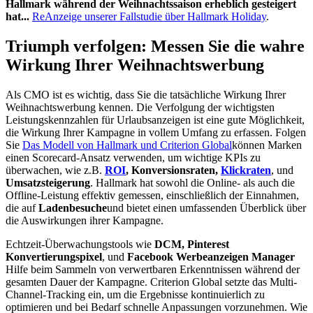
Hallmark während der Weihnachtssaison erheblich gesteigert
hat...
Re
Anzeige unserer Fallstudie über Hallmark Holiday
.
Triumph verfolgen: Messen Sie die wahre
Wirkung Ihrer Weihnachtswerbung
Als CMO ist es wichtig, dass Sie die tatsächliche Wirkung Ihrer
Weihnachtswerbung kennen. Die Verfolgung der wichtigsten
Leistungskennzahlen für Urlaubsanzeigen ist eine gute Möglichkeit,
die Wirkung Ihrer Kampagne in vollem Umfang zu erfassen. Folgen
Sie
Das Modell von Hallmark und Criterion Global
können Marken
einen Scorecard-Ansatz verwenden, um wichtige KPIs zu
überwachen, wie z.B.
ROI
, Konversionsraten,
Klickraten
, und
Umsatzsteigerung
. Hallmark hat sowohl die Online- als auch die
Offline-Leistung effektiv gemessen, einschließlich der Einnahmen,
die auf
Ladenbesuche
und bietet einen umfassenden Überblick über
die Auswirkungen ihrer Kampagne.
Echtzeit-Überwachungstools wie
DCM, Pinterest
Konvertierungspixel
, und
Facebook Werbeanzeigen Manager
Hilfe beim Sammeln von verwertbaren Erkenntnissen während der
gesamten Dauer der Kampagne. Criterion Global setzte das Multi-
Channel-Tracking ein, um die Ergebnisse kontinuierlich zu
optimieren und bei Bedarf schnelle Anpassungen vorzunehmen. Wie