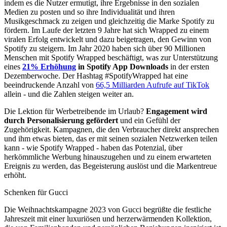
indem es die Nutzer ermutigt, ihre Ergebnisse in den sozialen
Medien zu posten und so ihre Individualität und ihren
Musikgeschmack zu zeigen und gleichzeitig die Marke Spotify zu
fördern. Im Laufe der letzten 9 Jahre hat sich Wrapped zu einem
viralen Erfolg entwickelt und dazu beigetragen, den Gewinn von
Spotify zu steigern. Im Jahr 2020 haben sich über 90 Millionen
Menschen mit Spotify Wrapped beschäftigt, was zur Unterstützung
eines
21% Erhöhung
in Spotify App Downloads
in der ersten
Dezemberwoche. Der Hashtag #SpotifyWrapped hat eine
beeindruckende Anzahl von
66,5 Milliarden Aufrufe auf TikTok
allein - und die Zahlen steigen weiter an.
Die Lektion für Werbetreibende im Urlaub?
Engagement wird
durch Personalisierung gefördert
und ein Gefühl der
Zugehörigkeit. Kampagnen, die den Verbraucher direkt ansprechen
und ihm etwas bieten, das er mit seinen sozialen Netzwerken teilen
kann - wie Spotify Wrapped - haben das Potenzial, über
herkömmliche Werbung hinauszugehen und zu einem erwarteten
Ereignis zu werden, das Begeisterung auslöst und die Markentreue
erhöht.
Schenken für Gucci
Die Weihnachtskampagne 2023 von Gucci begrüßte die festliche
Jahreszeit mit einer luxuriösen und herzerwärmenden Kollektion,