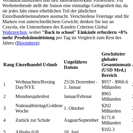
Versandschlusszeiten und den Jahresendverkauf vorbereiten. Für
Werbetreibende stellt die Saison eine einmalige Gelegenheit dar, da
sie jedes Jahr einen erheblichen Teil der jährlichen
Einzelhandelseinnahmen ausmacht. Verschiedene Feiertage sind für
Marken von unterschiedlichem Gewicht; denken Sie nur an
Crayola, ein Unternehmen des Kunden Criterion Global
Wahrzeichen
, wobei
"Back to school" Einkäufe erfordern +8%
mehr Produktionsleistung
pro Tag im Vergleich zum Rest des
Jahres (
Bloomberg
).
Geschätzter
globaler
Ungefähres
Rang
Einzelhandel Urlaub
Gesamtumsatz
Datum
(USD Mrd.)
Bereich
Weihnachten/Boxing
25/26 Dezember -
$957 - $966.6
1
Day/NYE
1. Januar
Milliarden
$965
2
Mondneujahrsfest
Januar/Februar
Milliarden
Nationalfeiertag/Goldene
$202
3
1. Oktober
Woche
Milliarden
$171.8
4
Zurück zur Schule
August/September
Milliarden
$102.3
5
Alibaba 618
18. Juni