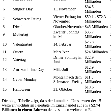
Milliarden
$84.5
6
Singles' Day
11. November
Milliarden
Vierter Freitag im
$59.1 - $72.3
7
Schwarzer Freitag
November
Milliarden
8
Diwali
Oktober/November
$45 Milliarden
Zweiter Sonntag
$35.7
9
Muttertag
im Mai
Milliarden
$25.8
10
Valentinstag
14. Februar
Milliarden
11
Ostern
März/April
$24 Milliarden
Dritter Sonntag im
$22.9
12
Vatertag
Juni
Milliarden
$12.9
13
Amazon Prime Day
Mitte Juli
Milliarden
Montag nach dem
$11.3
14
Cyber Monday
Schwarzen Freitag
Milliarden
$10.6
15
Halloween
31. Oktober
Milliarden
Die obige Tabelle zeigt, dass der kumulierte Umsatzwert der 15
weltweit wichtigsten Feiertage im Einzelhandel auf etwa
$2,74
Billionen in einem Jahr
von den gesamten weltweiten E-