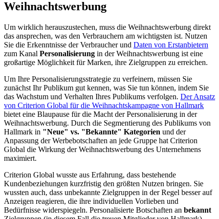
Weihnachtswerbung
Um wirklich herauszustechen, muss die Weihnachtswerbung direkt
das ansprechen, was den Verbrauchern am wichtigsten ist. Nutzen
Sie die Erkenntnisse der Verbraucher und
Daten von Erstanbietern
zum Kanal
Personalisierung
in der Weihnachtswerbung ist eine
großartige Möglichkeit für Marken, ihre Zielgruppen zu erreichen.
Um Ihre Personalisierungsstrategie zu verfeinern, müssen Sie
zunächst Ihr Publikum gut kennen, was Sie tun können, indem Sie
das Wachstum und Verhalten Ihres Publikums verfolgen.
Der Ansatz
von Criterion Global für die Weihnachtskampagne von Hallmark
bietet eine Blaupause für die Macht der Personalisierung in der
Weihnachtswerbung. Durch die Segmentierung des Publikums von
Hallmark in
"Neue" vs. "Bekannte" Kategorien
und der
Anpassung der Werbebotschaften an jede Gruppe hat Criterion
Global die Wirkung der Weihnachtswerbung des Unternehmens
maximiert.
Criterion Global wusste aus Erfahrung, dass bestehende
Kundenbeziehungen kurzfristig den größten Nutzen bringen. Sie
wussten auch, dass unbekannte Zielgruppen in der Regel besser auf
Anzeigen reagieren, die ihre individuellen Vorlieben und
Bedürfnisse widerspiegeln. Personalisierte Botschaften an
bekannt
Zielgruppen (in diesem Fall die treuen Mitglieder von Hallmark)