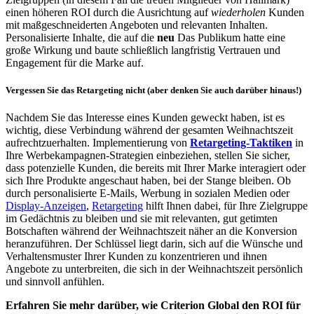
einen höheren ROI durch die Ausrichtung auf
wiederholen
Kunden
mit maßgeschneiderten Angeboten und relevanten Inhalten.
Personalisierte Inhalte, die auf die
neu
Das Publikum hatte eine
große Wirkung und baute schließlich langfristig Vertrauen und
Engagement für die Marke auf.
Vergessen Sie das Retargeting nicht (aber denken Sie auch darüber hinaus!)
Nachdem Sie das Interesse eines Kunden geweckt haben, ist es
wichtig, diese Verbindung während der gesamten Weihnachtszeit
aufrechtzuerhalten. Implementierung von
Retargeting-Taktiken
in
Ihre Werbekampagnen-Strategien einbeziehen, stellen Sie sicher,
dass potenzielle Kunden, die bereits mit Ihrer Marke interagiert oder
sich Ihre Produkte angeschaut haben, bei der Stange bleiben. Ob
durch personalisierte E-Mails, Werbung in sozialen Medien oder
Display-Anzeigen
,
Retargeting
hilft Ihnen dabei, für Ihre Zielgruppe
im Gedächtnis zu bleiben und sie mit relevanten, gut getimten
Botschaften während der Weihnachtszeit näher an die Konversion
heranzuführen. Der Schlüssel liegt darin, sich auf die Wünsche und
Verhaltensmuster Ihrer Kunden zu konzentrieren und ihnen
Angebote zu unterbreiten, die sich in der Weihnachtszeit persönlich
und sinnvoll anfühlen.
Erfahren Sie mehr darüber, wie Criterion Global den ROI für