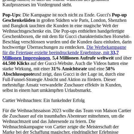
Kaufprozesses im Vordergrund steht.
Pop-Ups
: Die Kampagne ist noch nicht zu Ende. Gucci's
Pop-up
Geschenkeläden
in großen Städten wie Paris, London, Shenzhen
und Bangkok tauchten die Kunden in eine magische Welt der
Weihnachtsgeschenke ein. Die Pop-ups enthielten handgefertigte
Geschenkboxen, die mit dem für Gucci charakteristischen Horsebit-
Beschlag verschlossen wurden und die Kunden dazu einluden, darin
hochwertige Überraschungen zu entdecken.
Die Werbekampagne
für die Feiertage erzielte beeindruckende Ergebnisse, mit
33,7
Millionen Impressionen
,
5,4 Millionen Aufrufe weltweit
und über
44.500 Klicks
auf der Gucci-Website. Auch die Videos hatten eine
starke Wirkung, mit einer
31% Ansichtsrate
und eine
58%
Abschlussquote
und zeigt, dass Gucci in der Lage ist, durch eine
Full-Funnel-Strategie Absicht und Aktion zu fördern. Dieser
mehrstufige Ansatz verwandelte Zuschauer effektiv in Kunden,
selbst in einem hart umkämpften Urlaubsmarkt.
Cartier Weihnachten: Ein funkelnder Erfolg
Für die Weihnachtssaison 2023 wollte das Team von Maison Cartier
die Zuschauer auf ein traumhaftes Abenteuer mitnehmen, um die
Weihnachtszeit und das Jahresende zu feiern. Die
Weihnachtskampagne von Cartier zeigte die Meisterschaft der
Marke bei der Schaffung magischer, eindringlicher Erlebnisse