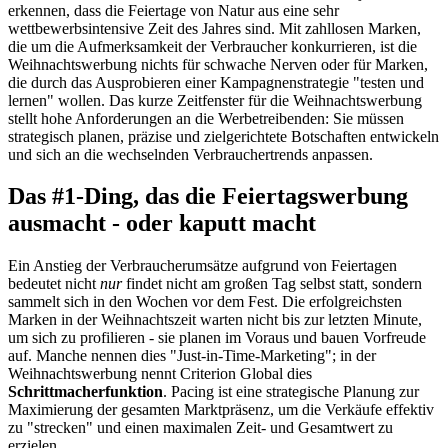
erkennen, dass die Feiertage von Natur aus eine sehr
wettbewerbsintensive Zeit des Jahres sind. Mit zahllosen Marken,
die um die Aufmerksamkeit der Verbraucher konkurrieren, ist die
Weihnachtswerbung nichts für schwache Nerven oder für Marken,
die durch das Ausprobieren einer Kampagnenstrategie "testen und
lernen" wollen. Das kurze Zeitfenster für die Weihnachtswerbung
stellt hohe Anforderungen an die Werbetreibenden: Sie müssen
strategisch planen, präzise und zielgerichtete Botschaften entwickeln
und sich an die wechselnden Verbrauchertrends anpassen.
Das #1-Ding, das die Feiertagswerbung
ausmacht - oder kaputt macht
Ein Anstieg der Verbraucherumsätze aufgrund von Feiertagen
bedeutet nicht
nur
findet nicht am großen Tag selbst statt, sondern
sammelt sich in den Wochen vor dem Fest. Die erfolgreichsten
Marken in der Weihnachtszeit warten nicht bis zur letzten Minute,
um sich zu profilieren - sie planen im Voraus und bauen Vorfreude
auf. Manche nennen dies "Just-in-Time-Marketing"; in der
Weihnachtswerbung nennt Criterion Global dies
Schrittmacherfunktion
. Pacing ist eine strategische Planung zur
Maximierung der gesamten Marktpräsenz, um die Verkäufe effektiv
zu "strecken" und einen maximalen Zeit- und Gesamtwert zu
erzielen.