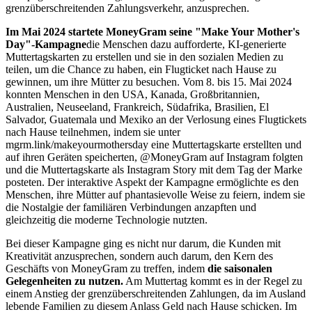
grenzüberschreitenden Zahlungsverkehr, anzusprechen.
Im Mai 2024 startete MoneyGram seine "Make Your Mother's
Day"-Kampagne
die Menschen dazu aufforderte, KI-generierte
Muttertagskarten zu erstellen und sie in den sozialen Medien zu
teilen, um die Chance zu haben, ein Flugticket nach Hause zu
gewinnen, um ihre Mütter zu besuchen. Vom 8. bis 15. Mai 2024
konnten Menschen in den USA, Kanada, Großbritannien,
Australien, Neuseeland, Frankreich, Südafrika, Brasilien, El
Salvador, Guatemala und Mexiko an der Verlosung eines Flugtickets
nach Hause teilnehmen, indem sie unter
mgrm.link/makeyourmothersday eine Muttertagskarte erstellten und
auf ihren Geräten speicherten, @MoneyGram auf Instagram folgten
und die Muttertagskarte als Instagram Story mit dem Tag der Marke
posteten. Der interaktive Aspekt der Kampagne ermöglichte es den
Menschen, ihre Mütter auf phantasievolle Weise zu feiern, indem sie
die Nostalgie der familiären Verbindungen anzapften und
gleichzeitig die moderne Technologie nutzten.
Bei dieser Kampagne ging es nicht nur darum, die Kunden mit
Kreativität anzusprechen, sondern auch darum, den Kern des
Geschäfts von MoneyGram zu treffen, indem
die saisonalen
Gelegenheiten zu nutzen.
Am Muttertag kommt es in der Regel zu
einem Anstieg der grenzüberschreitenden Zahlungen, da im Ausland
lebende Familien zu diesem Anlass Geld nach Hause schicken. Im