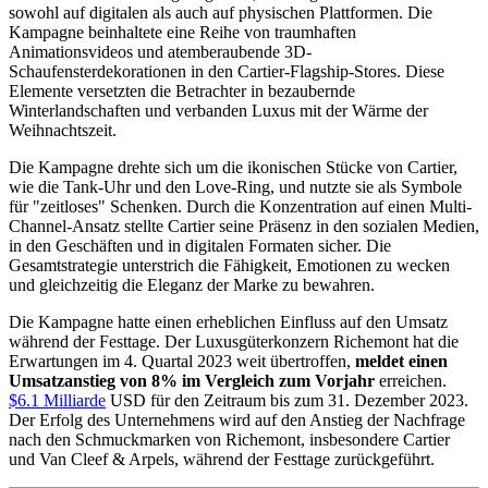
sowohl auf digitalen als auch auf physischen Plattformen. Die
Kampagne beinhaltete eine Reihe von traumhaften
Animationsvideos und atemberaubende 3D-
Schaufensterdekorationen in den Cartier-Flagship-Stores. Diese
Elemente versetzten die Betrachter in bezaubernde
Winterlandschaften und verbanden Luxus mit der Wärme der
Weihnachtszeit.
Die Kampagne drehte sich um die ikonischen Stücke von Cartier,
wie die Tank-Uhr und den Love-Ring, und nutzte sie als Symbole
für "zeitloses" Schenken. Durch die Konzentration auf einen Multi-
Channel-Ansatz stellte Cartier seine Präsenz in den sozialen Medien,
in den Geschäften und in digitalen Formaten sicher. Die
Gesamtstrategie unterstrich die Fähigkeit, Emotionen zu wecken
und gleichzeitig die Eleganz der Marke zu bewahren.
Die Kampagne hatte einen erheblichen Einfluss auf den Umsatz
während der Festtage. Der Luxusgüterkonzern Richemont hat die
Erwartungen im 4. Quartal 2023 weit übertroffen,
meldet einen
Umsatzanstieg von 8% im Vergleich zum Vorjahr
erreichen.
$6.1 Milliarde
USD für den Zeitraum bis zum 31. Dezember 2023.
Der Erfolg des Unternehmens wird auf den Anstieg der Nachfrage
nach den Schmuckmarken von Richemont, insbesondere Cartier
und Van Cleef & Arpels, während der Festtage zurückgeführt.