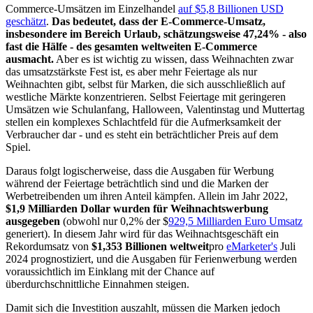
Commerce-Umsätzen im Einzelhandel
auf $5,8 Billionen USD
geschätzt
.
Das bedeutet, dass der E-Commerce-Umsatz,
insbesondere im Bereich Urlaub, schätzungsweise 47,24% - also
fast die Hälfe - des gesamten weltweiten E-Commerce
ausmacht.
Aber es ist wichtig zu wissen, dass Weihnachten zwar
das umsatzstärkste Fest ist, es aber mehr Feiertage als nur
Weihnachten gibt, selbst für Marken, die sich ausschließlich auf
westliche Märkte konzentrieren. Selbst Feiertage mit geringeren
Umsätzen wie Schulanfang, Halloween, Valentinstag und Muttertag
stellen ein komplexes Schlachtfeld für die Aufmerksamkeit der
Verbraucher dar - und es steht ein beträchtlicher Preis auf dem
Spiel.
Daraus folgt logischerweise, dass die Ausgaben für Werbung
während der Feiertage beträchtlich sind und die Marken der
Werbetreibenden um ihren Anteil kämpfen. Allein im Jahr 2022,
$1,9 Milliarden Dollar wurden für Weihnachtswerbung
ausgegeben
(obwohl nur 0,2% der $
929,5 Milliarden Euro Umsatz
generiert). In diesem Jahr wird für das Weihnachtsgeschäft ein
Rekordumsatz von
$1,353 Billionen weltweit
pro
eMarketer's
Juli
2024 prognostiziert, und die Ausgaben für Ferienwerbung werden
voraussichtlich im Einklang mit der Chance auf
überdurchschnittliche Einnahmen steigen.
Damit sich die Investition auszahlt, müssen die Marken jedoch